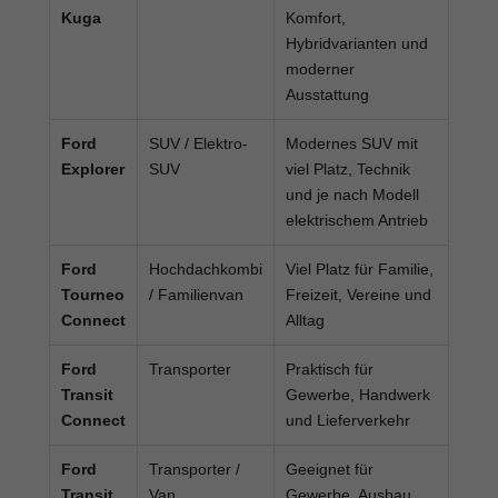
Kuga
Komfort,
Hybridvarianten und
moderner
Ausstattung
Ford
SUV / Elektro-
Modernes SUV mit
Explorer
SUV
viel Platz, Technik
und je nach Modell
elektrischem Antrieb
Ford
Hochdachkombi
Viel Platz für Familie,
Tourneo
/ Familienvan
Freizeit, Vereine und
Connect
Alltag
Ford
Transporter
Praktisch für
Transit
Gewerbe, Handwerk
Connect
und Lieferverkehr
Ford
Transporter /
Geeignet für
Transit
Van
Gewerbe, Ausbau,