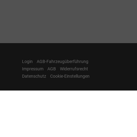
Login
AGB-Fahrzeugüberführung
Impressum
AGB
Widerrufsrecht
Datenschutz
Cookie-Einstellungen
Hamburgcars auf
Facebook, Instagram,