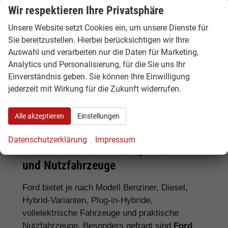
Wir respektieren Ihre Privatsphäre
Unsere Website setzt Cookies ein, um unsere Dienste für
Tipp:
Vergleichen Sie bei Ford EU-
Sie bereitzustellen. Hierbei berücksichtigen wir Ihre
Neuwagen nicht nur den Kaufpreis,
Auswahl und verarbeiten nur die Daten für Marketing,
sondern auch Ausstattung, Lieferzeit,
Analytics und Personalisierung, für die Sie uns Ihr
Garantieumfang und mögliche
Einverständnis geben. Sie können Ihre Einwilligung
Zusatzkosten. So erkennen Sie den
jederzeit mit Wirkung für die Zukunft widerrufen.
tatsächlichen Preisvorteil.
Alle akzeptieren
Einstellungen
Datenschutzerklärung
Impressum
Ford Benziner, Diesel, Hybrid, Elektro
und Nutzfahrzeuge
Ford bietet je nach Modell Benziner, Diesel,
Hybrid-Varianten, Plug-in-Hybride,
vollelektrische Fahrzeuge und praktische
Nutzfahrzeuge. Besonders gefragt sind
Ford