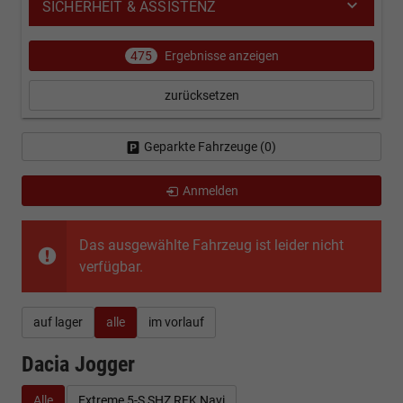
SICHERHEIT & ASSISTENZ
475
Ergebnisse anzeigen
zurücksetzen
Geparkte Fahrzeuge (
0
)
Anmelden
Das ausgewählte Fahrzeug ist leider nicht
verfügbar.
auf lager
alle
im vorlauf
Dacia Jogger
Alle
Extreme 5-S SHZ RFK Navi