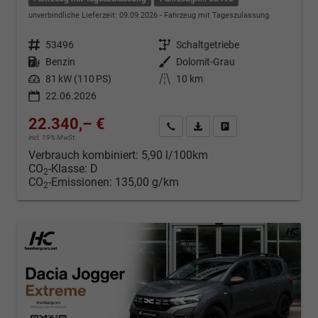
unverbindliche Lieferzeit:
09.09.2026
Fahrzeug mit Tageszulassung
Fahrzeugnr.
53496
Getriebe
Schaltgetriebe
Kraftstoff
Benzin
Außenfarbe
Dolomit-Grau
Leistung
81 kW (110 PS)
Kilometerstand
10 km
22.06.2026
22.340,– €
Kontakt & Angebot anfordern
PDF-Datei, Fahrzeugexposé d
Fahrzeug merken/Expo
incl. 19% MwSt.
Verbrauch kombiniert:
5,90 l/100km
CO
-Klasse:
D
2
CO
-Emissionen:
135,00 g/km
2