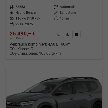
Fahrzeugnr.
53553
Getriebe
Automatik
Kraftstoff
Hybrid Benzin
Außenfarbe
Sandstone
Leistung
116 kW (158 PS)
Kilometerstand
10 km
22.06.2026
26.490,– €
Kontakt & Angebot anfordern
PDF-Datei, Fahrzeugexposé d
Fahrzeug merken/Expo
incl. 19% MwSt.
Verbrauch kombiniert:
4,50 l/100km
CO
-Klasse:
C
2
CO
-Emissionen:
103,00 g/km
2