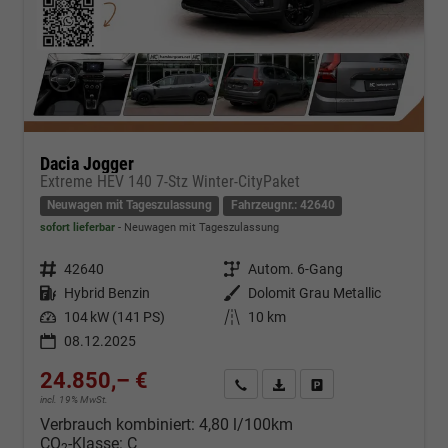
Dacia Jogger
Extreme HEV 140 7-Stz Winter-CityPaket
Neuwagen mit Tageszulassung
Fahrzeugnr.: 42640
sofort lieferbar
Neuwagen mit Tageszulassung
Fahrzeugnr.
42640
Getriebe
Autom. 6-Gang
Kraftstoff
Hybrid Benzin
Außenfarbe
Dolomit Grau Metallic
Leistung
104 kW (141 PS)
Kilometerstand
10 km
08.12.2025
24.850,– €
Kontakt & Angebot anfordern
PDF-Datei, Fahrzeugexposé d
Fahrzeug merken/Expo
incl. 19% MwSt.
Verbrauch kombiniert:
4,80 l/100km
CO
-Klasse:
C