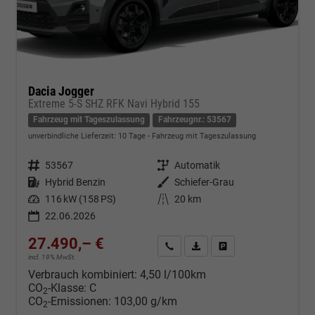
Dacia Jogger
Extreme 5-S SHZ RFK Navi Hybrid 155
Fahrzeug mit Tageszulassung
Fahrzeugnr.: 53567
unverbindliche Lieferzeit:
10 Tage
Fahrzeug mit Tageszulassung
Fahrzeugnr.
53567
Getriebe
Automatik
Kraftstoff
Hybrid Benzin
Außenfarbe
Schiefer-Grau
Leistung
116 kW (158 PS)
Kilometerstand
20 km
22.06.2026
27.490,– €
Kontakt & Angebot anfordern
PDF-Datei, Fahrzeugexposé d
Fahrzeug merken/Expo
incl. 19% MwSt.
Verbrauch kombiniert:
4,50 l/100km
CO
-Klasse:
C
2
CO
-Emissionen:
103,00 g/km
2