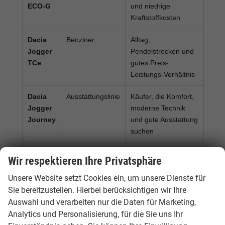
ECO-G
und niedrige
Kraftstoffkosten
Dacia
Benziner
Alltag,
Jogger
Pendelstrecken und
TCe
gutes Preis-
Leistungs-Verhältnis
Dacia
Ausstattungslinie
Käufer, die Komfort,
Jogger
moderne Technik
Journey
und gute Ausstattung
suchen
Dacia
Ausstattungslinie
Kunden, die robuste
Wir respektieren Ihre Privatsphäre
Jogger
Optik und praktische
Extreme
Details für Familie
Unsere Website setzt Cookies ein, um unsere Dienste für
und Freizeit
Sie bereitzustellen. Hierbei berücksichtigen wir Ihre
bevorzugen
Auswahl und verarbeiten nur die Daten für Marketing,
Analytics und Personalisierung, für die Sie uns Ihr