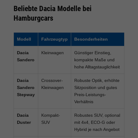
Beliebte Dacia Modelle bei
Hamburgcars
Modell
Fahrzeugtyp
Besonderheiten
Dacia
Kleinwagen
Günstiger Einstieg,
Sandero
kompakte Maße und
hohe Alltagstauglichkeit
Dacia
Crossover-
Robuste Optik, erhöhte
Sandero
Kleinwagen
Sitzposition und gutes
Stepway
Preis-Leistungs-
Verhältnis
Dacia
Kompakt-
Robustes SUV, optional
Duster
SUV
mit 4x4, ECO-G oder
Hybrid je nach Angebot