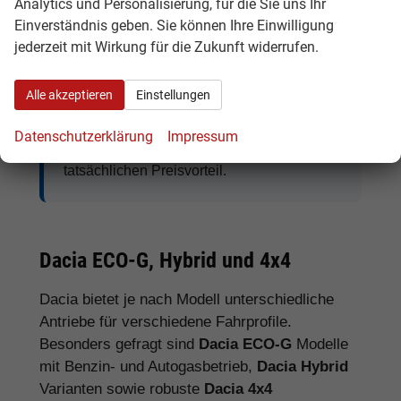
Analytics und Personalisierung, für die Sie uns Ihr
Einverständnis geben. Sie können Ihre Einwilligung
jederzeit mit Wirkung für die Zukunft widerrufen.
Tipp:
Vergleichen Sie bei Dacia EU-
Neuwagen nicht nur den Kaufpreis,
Alle akzeptieren
Einstellungen
sondern auch Ausstattung, Lieferzeit,
Garantieumfang und mögliche
Datenschutzerklärung
Impressum
Zusatzkosten. So erkennen Sie den
tatsächlichen Preisvorteil.
Dacia ECO-G, Hybrid und 4x4
Dacia bietet je nach Modell unterschiedliche
Antriebe für verschiedene Fahrprofile.
Besonders gefragt sind
Dacia ECO-G
Modelle
mit Benzin- und Autogasbetrieb,
Dacia Hybrid
Varianten sowie robuste
Dacia 4x4