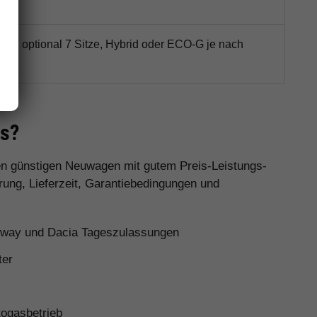
latz, optional 7 Sitze, Hybrid oder ECO-G je nach
it
as?
nen günstigen Neuwagen mit gutem Preis-Leistungs-
rung, Lieferzeit, Garantiebedingungen und
pway und Dacia Tageszulassungen
ter
ogasbetrieb