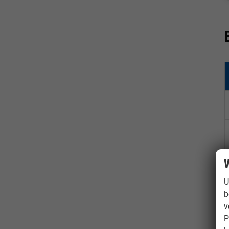
W
U
b
v
P