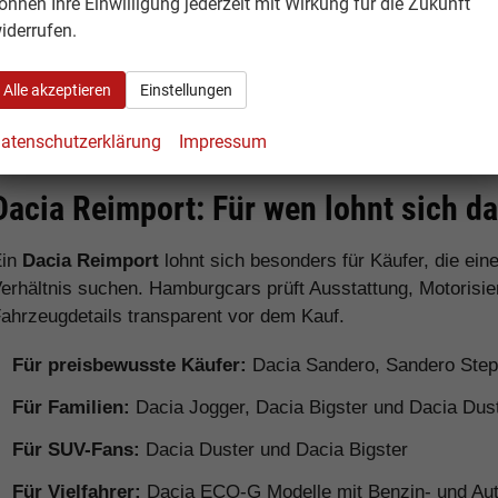
önnen Ihre Einwilligung jederzeit mit Wirkung für die Zukunft
Preisen
iderrufen.
Dacia Jogger
Familienauto / 7-
Sehr viel P
Alle akzeptieren
Einstellungen
Sitzer
Verfügbarke
atenschutzerklärung
Impressum
Dacia Reimport: Für wen lohnt sich d
Ein
Dacia Reimport
lohnt sich besonders für Käufer, die ei
erhältnis suchen. Hamburgcars prüft Ausstattung, Motorisie
ahrzeugdetails transparent vor dem Kauf.
Für preisbewusste Käufer:
Dacia Sandero, Sandero Ste
Für Familien:
Dacia Jogger, Dacia Bigster und Dacia Dus
Für SUV-Fans:
Dacia Duster und Dacia Bigster
Für Vielfahrer:
Dacia ECO-G Modelle mit Benzin- und Aut