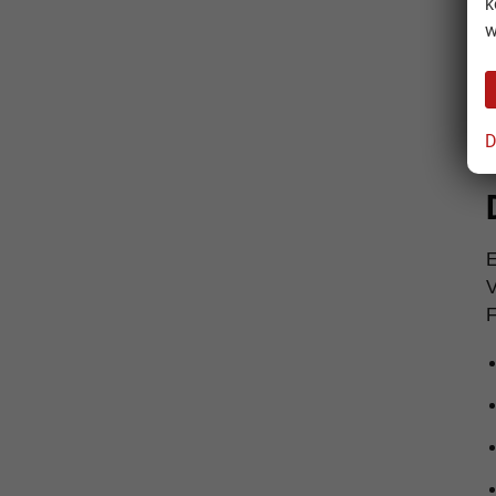
k
w
D
V
F