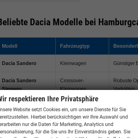
Beliebte Dacia Modelle bei Hamburgc
Modell
Fahrzeugtyp
Besonderh
Dacia Sandero
Kleinwagen
Günstiger 
Dacia Sandero
Crossover-
Robuste Opt
Stepway
Kleinwagen
Verhältnis
ir respektieren Ihre Privatsphäre
Dacia Duster
Kompakt-SUV
Robustes S
nsere Website setzt Cookies ein, um unsere Dienste für Sie
Angebot
ereitzustellen. Hierbei berücksichtigen wir Ihre Auswahl und
erarbeiten nur die Daten für Marketing, Analytics und
ersonalisierung, für die Sie uns Ihr Einverständnis geben. Sie
Dacia Bigster
Familien-SUV
Großes SUV 