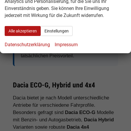
Analytics und Personalisierung, für die Sie uns Ihr
Einverständnis geben. Sie können Ihre Einwilligung
jederzeit mit Wirkung für die Zukunft widerrufen.
Tipp:
Vergleichen Sie bei Dacia EU-
Neuwagen nicht nur den Kaufpreis,
Alle akzeptieren
Einstellungen
sondern auch Ausstattung, Lieferzeit,
Garantieumfang und mögliche
Datenschutzerklärung
Impressum
Zusatzkosten. So erkennen Sie den
tatsächlichen Preisvorteil.
Dacia ECO-G, Hybrid und 4x4
Dacia bietet je nach Modell unterschiedliche
Antriebe für verschiedene Fahrprofile.
Besonders gefragt sind
Dacia ECO-G
Modelle
mit Benzin- und Autogasbetrieb,
Dacia Hybrid
Varianten sowie robuste
Dacia 4x4