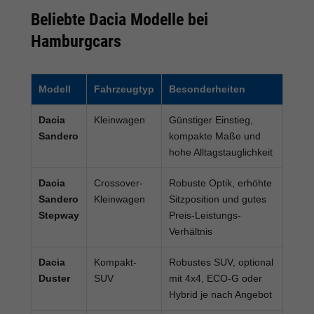
Beliebte Dacia Modelle bei
Hamburgcars
Modell
Fahrzeugtyp
Besonderheiten
Dacia
Kleinwagen
Günstiger Einstieg,
Sandero
kompakte Maße und
hohe Alltagstauglichkeit
Dacia
Crossover-
Robuste Optik, erhöhte
Sandero
Kleinwagen
Sitzposition und gutes
Stepway
Preis-Leistungs-
Verhältnis
Dacia
Kompakt-
Robustes SUV, optional
Duster
SUV
mit 4x4, ECO-G oder
Hybrid je nach Angebot