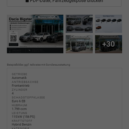
PDF-Datei, Fahrzeugexposé drucken
+30
Beispielbilder, ggf. teilweise mit Sonderausstattung
GETRIEBE
Automatik
ANTRIEBSACHSE
Frontantrieb
ZYLINDER
4
SCHADSTOFFKLASSE
Euro 6 EB
HUBRAUM
1.799 ccm
LEISTUNG
115 kW (156 PS)
KRAFTSTOFF
Hybrid Benzin
KATEGORIE