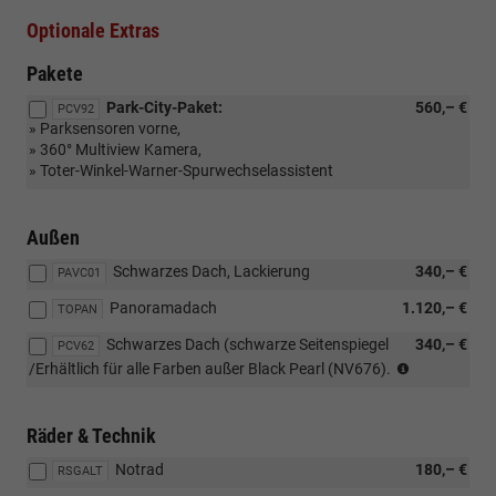
Optionale Extras
Pakete
Park-City-Paket:
560,– €
PCV92
» Parksensoren vorne,
» 360° Multiview Kamera,
» Toter-Winkel-Warner-Spurwechselassistent
Außen
Schwarzes Dach, Lackierung
340,– €
PAVC01
Panoramadach
1.120,– €
TOPAN
Schwarzes Dach (schwarze Seitenspiegel
340,– €
PCV62
Erhältlich
/Erhältlich für alle Farben außer Black Pearl (NV676).
für
alle
Farben
Räder & Technik
außer
Notrad
180,– €
Black
RSGALT
Pearl