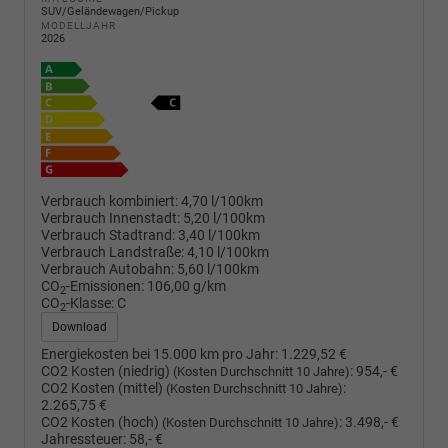
SUV/Geländewagen/Pickup
MODELLJAHR
2026
Verbrauch kombiniert:
4,70 l/100km
Verbrauch Innenstadt:
5,20 l/100km
Verbrauch Stadtrand:
3,40 l/100km
Verbrauch Landstraße:
4,10 l/100km
Verbrauch Autobahn:
5,60 l/100km
CO
-Emissionen:
106,00 g/km
2
CO
-Klasse:
C
2
Download
Energiekosten bei 15.000 km pro Jahr:
1.229,52 €
CO2 Kosten (niedrig)
:
954,- €
(Kosten Durchschnitt 10 Jahre)
CO2 Kosten (mittel)
:
(Kosten Durchschnitt 10 Jahre)
2.265,75 €
CO2 Kosten (hoch)
:
3.498,- €
(Kosten Durchschnitt 10 Jahre)
Jahressteuer:
58,- €