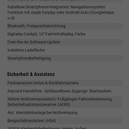
Kabellose Smartphone-Integration: Navigationssystem
Funktion mit Apple Carplay oder Android Auto (Googlemaps
u.ä)
Bluetooth, Freisprecheinrichtung
Digitales Cockpit, 10" Fahrinfodisplay, Farbe
Over-the-Air Software-Update
Induktive Ladefläche
Smartphonebefestigung
Sicherheit & Assistenz
Parksensoren hinten & Rückfahrkamera
Keycard Handsfree - Schlüsselloses Zugangs- Startsystem
Aktiver Notbremsassistent/ Fußgänger-Fahrraderkennung,
Sicherheitsabstandswarner (AEBS)
Aut. Warnblinkanlage bei Notbremsung
Berganfahrassistent (HSA)
ISOFIX-Kindersitzbefestigung, hinten, Außen