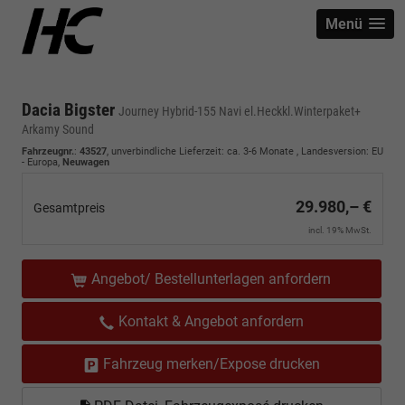
Menü
Dacia Bigster
Journey Hybrid-155 Navi el.Heckkl.Winterpaket+
Arkamy Sound
Fahrzeugnr.
:
43527
, unverbindliche Lieferzeit: ca. 3-6 Monate , Landesversion: EU
- Europa,
Neuwagen
29.980,– €
Gesamtpreis
incl. 19% MwSt.
Angebot/ Bestellunterlagen anfordern
Kontakt & Angebot anfordern
Fahrzeug merken/Expose drucken