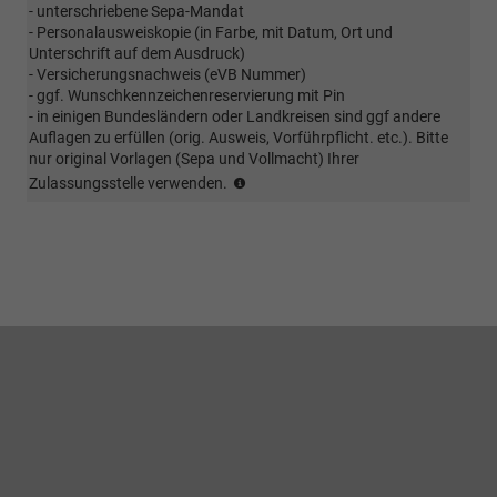
- unterschriebene Sepa-Mandat
bei
- Personalausweiskopie (in Farbe, mit Datum, Ort und
winterlichen
Unterschrift auf dem Ausdruck)
Bedingungen
- Versicherungsnachweis (eVB Nummer)
ist
- ggf. Wunschkennzeichenreservierung mit Pin
eine
- in einigen Bundesländern oder Landkreisen sind ggf andere
vorherige
Auflagen zu erfüllen (orig. Ausweis, Vorführpflicht. etc.). Bitte
Absprache
nur original Vorlagen (Sepa und Vollmacht) Ihrer
erforderlich
(Kunde
Zulassungsstelle verwenden.
(ggf.
sendet
muss
EVB
Winterbereifung
Nummer
vorab
und
erworben
alle
werden.
für
eine
Zulassung
benötigten
Vollmachten
im
Original
zu)