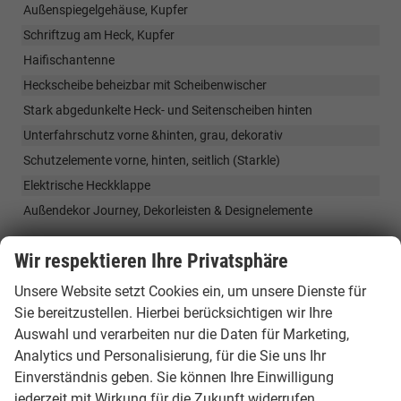
Außenspiegelgehäuse, Kupfer
Schriftzug am Heck, Kupfer
Haifischantenne
Heckscheibe beheizbar mit Scheibenwischer
Stark abgedunkelte Heck- und Seitenscheiben hinten
Unterfahrschutz vorne &hinten, grau, dekorativ
Schutzelemente vorne, hinten, seitlich (Starkle)
Elektrische Heckklappe
Außendekor Journey, Dekorleisten & Designelemente
Wir respektieren Ihre Privatsphäre
Räder & Technik
ABS, ESC,ESP, AFU, El.Stabilitätsprogramm
Unsere Website setzt Cookies ein, um unsere Dienste für
Sie bereitzustellen. Hierbei berücksichtigen wir Ihre
Elektrische Parkbremse
Auswahl und verarbeiten nur die Daten für Marketing,
Servolenkung
Analytics und Personalisierung, für die Sie uns Ihr
Start/Stopp-Automatik
Einverständnis geben. Sie können Ihre Einwilligung
Traktionskontrolle
jederzeit mit Wirkung für die Zukunft widerrufen.