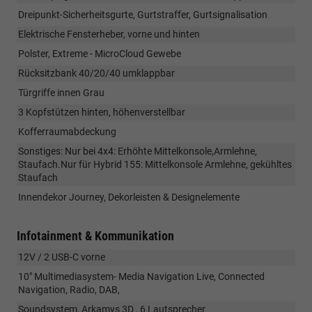
Dreipunkt-Sicherheitsgurte, Gurtstraffer, Gurtsignalisation
Elektrische Fensterheber, vorne und hinten
Polster, Extreme - MicroCloud Gewebe
Rücksitzbank 40/20/40 umklappbar
Türgriffe innen Grau
3 Kopfstützen hinten, höhenverstellbar
Kofferraumabdeckung
Sonstiges: Nur bei 4x4: Erhöhte Mittelkonsole,Armlehne,
Staufach.Nur für Hybrid 155: Mittelkonsole Armlehne, gekühltes
Staufach
Innendekor Journey, Dekorleisten & Designelemente
Infotainment & Kommunikation
12V / 2 USB-C vorne
10" Multimediasystem- Media Navigation Live, Connected
Navigation, Radio, DAB,
Soundsystem, Arkamys 3D , 6 Lautsprecher