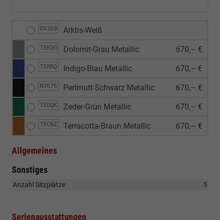
OV369
Arktis-Weiß
TEKQG
Dolomit-Grau Metallic
670,– €
TERRQ
Indigo-Blau Metallic
670,– €
NV676
Perlmutt-Schwarz Metallic
670,– €
TEDQK
Zeder-Grün Metallic
670,– €
TECNZ
Terracotta-Braun Metallic
670,– €
Allgemeines
Sonstiges
Anzahl Sitzplätze
5
Serienausstattungen