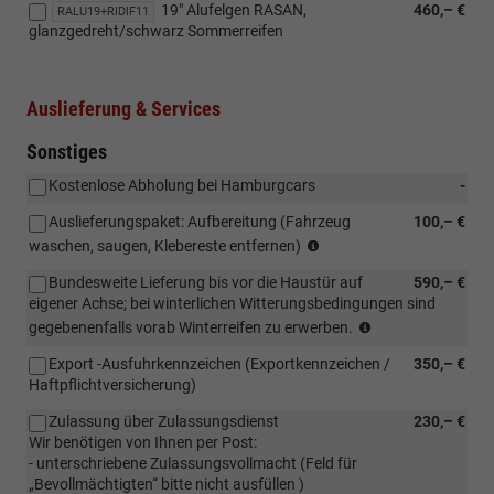
19" Alufelgen RASAN,
460,– €
RALU19+RIDIF11
(NV676).
glanzgedreht/schwarz Sommerreifen
Auslieferung & Services
Sonstiges
Kostenlose Abholung bei Hamburgcars
-
Auslieferungspaket: Aufbereitung (Fahrzeug
100,– €
Empfohlene
waschen, saugen, Klebereste entfernen)
Leistung
Bundesweite Lieferung bis vor die Haustür auf
590,– €
eigener Achse; bei winterlichen Witterungsbedingungen sind
Bundesweite
gegebenenfalls vorab Winterreifen zu erwerben.
Lieferung
Export -Ausfuhrkennzeichen (Exportkennzeichen /
350,– €
bis
Haftpflichtversicherung)
vor
die
Zulassung über Zulassungsdienst
230,– €
Haustür
Wir benötigen von Ihnen per Post:
auf
- unterschriebene Zulassungsvollmacht (Feld für
eigener
„Bevollmächtigten“ bitte nicht ausfüllen )
Achse;