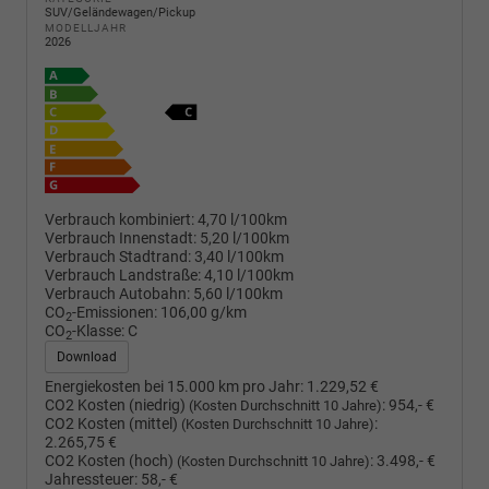
SUV/Geländewagen/Pickup
MODELLJAHR
2026
Verbrauch kombiniert:
4,70 l/100km
Verbrauch Innenstadt:
5,20 l/100km
Verbrauch Stadtrand:
3,40 l/100km
Verbrauch Landstraße:
4,10 l/100km
Verbrauch Autobahn:
5,60 l/100km
CO
-Emissionen:
106,00 g/km
2
CO
-Klasse:
C
2
Download
Energiekosten bei 15.000 km pro Jahr:
1.229,52 €
CO2 Kosten (niedrig)
:
954,- €
(Kosten Durchschnitt 10 Jahre)
CO2 Kosten (mittel)
:
(Kosten Durchschnitt 10 Jahre)
2.265,75 €
CO2 Kosten (hoch)
:
3.498,- €
(Kosten Durchschnitt 10 Jahre)
Jahressteuer:
58,- €