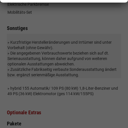
Elektrische Parkbremse
Mobilitäts-Set
Sonstiges
» Kurzfristige Herstelleränderungen und Irrtümer sind unter
Vorbehalt (ohne Gewähr).
» Die angegebenen Verbrauchswerte beziehen sich auf dt.
Serienausstattung, können daher aufgrund von weiteren
optionalen Ausstattungen abweichen.
» Zusätzliche Fabrikseitig verbaute Sonderausstattung ändert
bzw. ergänzt serienmäßige Ausstattung.
» hybrid 155 Automatik/ 109 PS (80 kW) 1,8-Liter-Benziner und
49 PS (36 kW) Elektromotor (ges 114 kW/155PS)
Optionale Extras
Pakete