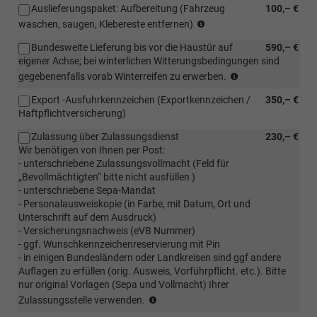
Auslieferungspaket: Aufbereitung (Fahrzeug
100,– €
Empfohlene
waschen, saugen, Klebereste entfernen)
Leistung
Bundesweite Lieferung bis vor die Haustür auf
590,– €
eigener Achse; bei winterlichen Witterungsbedingungen sind
Bundesweite
gegebenenfalls vorab Winterreifen zu erwerben.
Lieferung
Export -Ausfuhrkennzeichen (Exportkennzeichen /
350,– €
bis
Haftpflichtversicherung)
vor
die
Zulassung über Zulassungsdienst
230,– €
Haustür
Wir benötigen von Ihnen per Post:
auf
- unterschriebene Zulassungsvollmacht (Feld für
eigener
„Bevollmächtigten“ bitte nicht ausfüllen )
Achse;
- unterschriebene Sepa-Mandat
bei
- Personalausweiskopie (in Farbe, mit Datum, Ort und
winterlichen
Unterschrift auf dem Ausdruck)
Bedingungen
- Versicherungsnachweis (eVB Nummer)
ist
- ggf. Wunschkennzeichenreservierung mit Pin
eine
- in einigen Bundesländern oder Landkreisen sind ggf andere
vorherige
Auflagen zu erfüllen (orig. Ausweis, Vorführpflicht. etc.). Bitte
Absprache
nur original Vorlagen (Sepa und Vollmacht) Ihrer
erforderlich
(Kunde
Zulassungsstelle verwenden.
(ggf.
sendet
muss