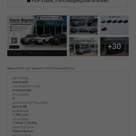
PDF-Datei, Fahrzeugexposé drucken
+30
Beispielbilder, ggf. teilweise mit Sonderausstattung
GETRIEBE
Automatik
ANTRIEBSACHSE
Frontantrieb
ZYLINDER
4
SCHADSTOFFKLASSE
Euro 6 EB
HUBRAUM
1.799 ccm
LEISTUNG
115 kW (156 PS)
KRAFTSTOFF
Hybrid Benzin
KATEGORIE