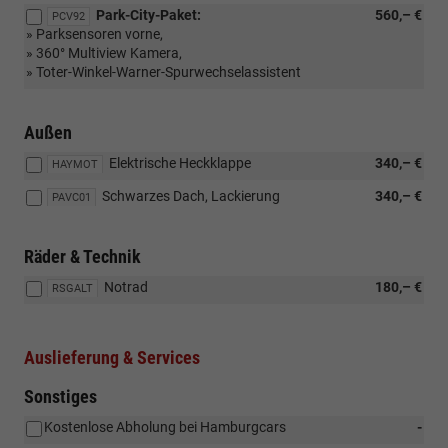
Park-City-Paket:
560,– €
PCV92
» Parksensoren vorne,
» 360° Multiview Kamera,
» Toter-Winkel-Warner-Spurwechselassistent
Außen
Elektrische Heckklappe
340,– €
HAYMOT
Schwarzes Dach, Lackierung
340,– €
PAVC01
Räder & Technik
Notrad
180,– €
RSGALT
Auslieferung & Services
Sonstiges
Kostenlose Abholung bei Hamburgcars
-