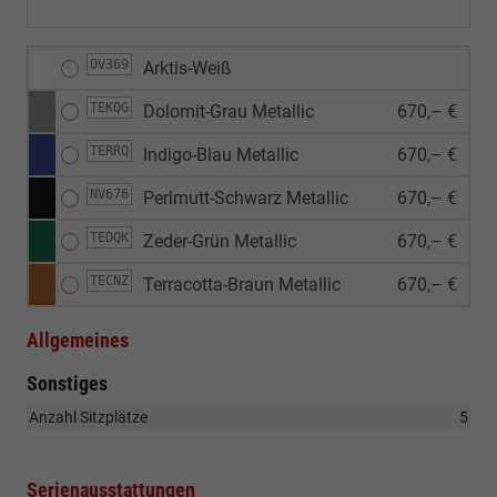
OV369
Arktis-Weiß
TEKQG
Dolomit-Grau Metallic
670,– €
TERRQ
Indigo-Blau Metallic
670,– €
NV676
Perlmutt-Schwarz Metallic
670,– €
TEDQK
Zeder-Grün Metallic
670,– €
TECNZ
Terracotta-Braun Metallic
670,– €
Allgemeines
Sonstiges
Anzahl Sitzplätze
5
Serienausstattungen