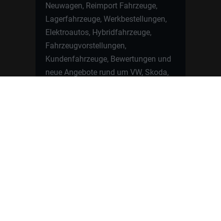
Neuwagen, Reimport Fahrzeuge,
Lagerfahrzeuge, Werkbestellungen,
Elektroautos, Hybridfahrzeuge,
Fahrzeugvorstellungen,
Kundenfahrzeuge, Bewertungen und
neue Angebote rund um VW, Skoda,
Toyota, Nissan, Renault, Dacia,
CUPRA und viele weitere Marken.
Startseite
Fahrzeuge finden
Neuwagen Konfigurator
Reimport
Ratgeber
Finanzierung
Kontakt
Hamburgcars GmbH · Heselstücken 19 ·
22453 Hamburg
WhatsApp Kontakt
📲