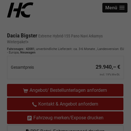
Menü
Dacia Bigster
Extreme Hybrid-155 Pano Navi Arkamys
Winterpaket+
Fahrzeugnr.
:
42081
, unverbindliche Lieferzeit: ca. 3-6 Monate , Landesversion: EU
- Europa,
Neuwagen
29.940,– €
Gesamtpreis
incl. 19% MwSt.
Angebot/ Bestellunterlagen anfordern
Kontakt & Angebot anfordern
Fahrzeug merken/Expose drucken