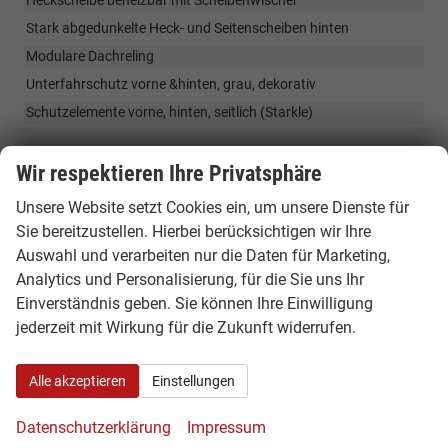
Heckscheibe beheizbar mit Scheibenwischer
Stark abgedunkelte Heck- und Seitenscheiben hinten
Modulare Dachreling
Unterfahrschutz vorne &hinten, grau, dekorativ
Schutzelemente vorne, hinten, seitlich (Starkle)
Räder & Technik
Wir respektieren Ihre Privatsphäre
18" Alufelgen -Tagasan glanzgedreht/schwarz, Sommerreifen/
Unsere Website setzt Cookies ein, um unsere Dienste für
// Achtung ! Nur Mild Hybrid 130 4x4 oder 150 4x4 mit
Sie bereitzustellen. Hierbei berücksichtigen wir Ihre
Achtung
Allwetterreifen
Auswahl und verarbeiten nur die Daten für Marketing,
!
ABS, ESC,ESP, AFU, El.Stabilitätsprogramm
Nur
Analytics und Personalisierung, für die Sie uns Ihr
Mild
Elektrische Parkbremse
Einverständnis geben. Sie können Ihre Einwilligung
Hybrid
Servolenkung
jederzeit mit Wirkung für die Zukunft widerrufen.
130
4x4
Start/Stopp-Automatik
mit
Traktionskontrolle
Alle akzeptieren
Einstellungen
Allwetterreifen
Zentralverriegelung
Datenschutzerklärung
Impressum
Indirekte Reifendruckkontrolle