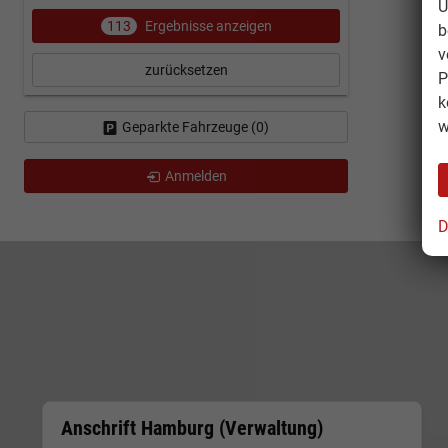
U
113
Ergebnisse anzeigen
b
v
zurücksetzen
P
k
w
Geparkte Fahrzeuge (
0
)
Anmelden
D
Anschrift Hamburg (Verwaltung)