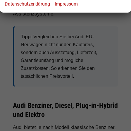
Datenschutzerklärung
Impressum
Anhängerkupplung
und moderne
Assistenzsysteme.
Tipp:
Vergleichen Sie bei Audi EU-
Neuwagen nicht nur den Kaufpreis,
sondern auch Ausstattung, Lieferzeit,
Garantieumfang und mögliche
Zusatzkosten. So erkennen Sie den
tatsächlichen Preisvorteil.
Audi Benziner, Diesel, Plug-in-Hybrid
und Elektro
Audi bietet je nach Modell klassische Benziner,