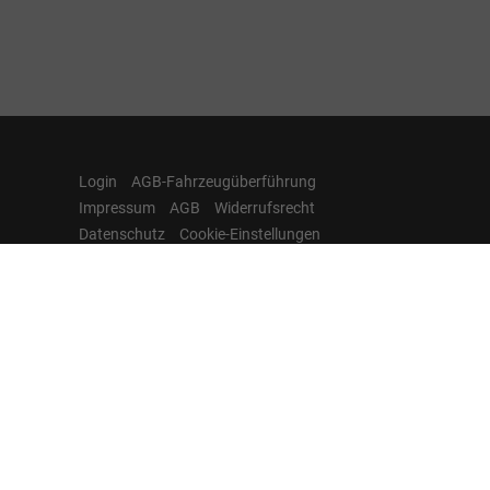
Login
AGB-Fahrzeugüberführung
Impressum
AGB
Widerrufsrecht
Datenschutz
Cookie-Einstellungen
Hamburgcars auf
Facebook, Instagram,
YouTube & WhatsApp