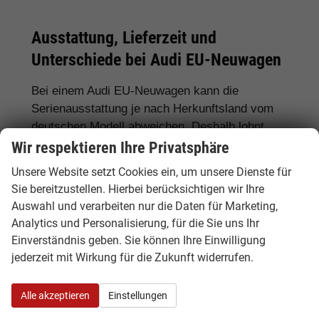
Ausstattung, Lieferzeit und
Unterschiede bei Audi EU-Neuwagen
Bei einem Audi EU-Neuwagen kann die
Serienausstattung je nach Herkunftsland vom
deutschen Modell abweichen. Deshalb lohnt
sich ein genauer Vergleich. Hamburgcars achtet
Wir respektieren Ihre Privatsphäre
für Sie auf wichtige Details wie Motorisierung,
Unsere Website setzt Cookies ein, um unsere Dienste für
Getriebe, Ausstattungslinie, Assistenzsysteme,
Sie bereitzustellen. Hierbei berücksichtigen wir Ihre
Lieferzeit, Garantie und Fahrzeugdokumente.
Auswahl und verarbeiten nur die Daten für Marketing,
Analytics und Personalisierung, für die Sie uns Ihr
Häufig gefragte Ausstattungen sind
LED-
Einverständnis geben. Sie können Ihre Einwilligung
Scheinwerfer, Matrix-LED, S tronic, quattro,
jederzeit mit Wirkung für die Zukunft widerrufen.
Rückfahrkamera, 360-Grad-Kamera,
Navigationssystem, Sportsitze, Sitzheizung,
Alle akzeptieren
Einstellungen
Klimaautomatik, digitales Cockpit, Apple
CarPlay, Android Auto, Abstandstempomat,