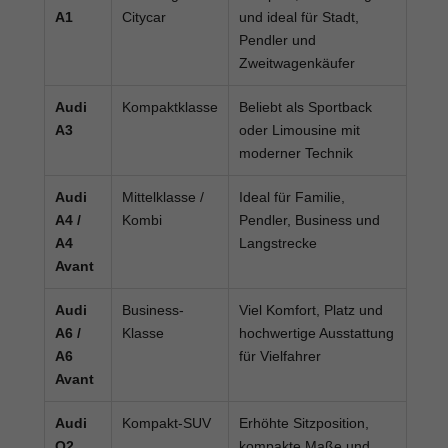
A1
Citycar
und ideal für Stadt,
Pendler und
Zweitwagenkäufer
Audi
Kompaktklasse
Beliebt als Sportback
A3
oder Limousine mit
moderner Technik
Audi
Mittelklasse /
Ideal für Familie,
A4 /
Kombi
Pendler, Business und
A4
Langstrecke
Avant
Audi
Business-
Viel Komfort, Platz und
A6 /
Klasse
hochwertige Ausstattung
A6
für Vielfahrer
Avant
Audi
Kompakt-SUV
Erhöhte Sitzposition,
Q2
kompakte Maße und