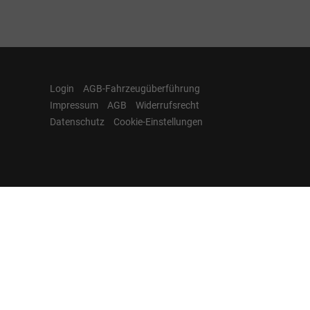
Login
AGB-Fahrzeugüberführung
Impressum
AGB
Widerrufsrecht
Datenschutz
Cookie-Einstellungen
Hamburgcars auf
Facebook, Instagram,
YouTube & WhatsApp
Folgen Sie Hamburgcars auf Social