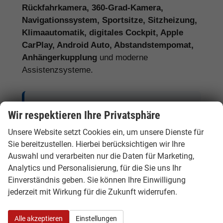
Rückfahrkamera, 360-Grad-Kamera,
Navigationssystem, Sportsitze, Sitzheizung,
Klimaautomatik, digitales Cockpit, Apple
CarPlay, Android Auto, Abstandstempomat,
Anhängerkupplung
und moderne
Assistenzsysteme.
Tipp:
Vergleichen Sie bei Audi EU-
Wir respektieren Ihre Privatsphäre
Neuwagen nicht nur den Kaufpreis,
Unsere Website setzt Cookies ein, um unsere Dienste für
sondern auch Ausstattung, Lieferzeit,
Sie bereitzustellen. Hierbei berücksichtigen wir Ihre
Garantieumfang und mögliche
Auswahl und verarbeiten nur die Daten für Marketing,
Zusatzkosten. So erkennen Sie den
Analytics und Personalisierung, für die Sie uns Ihr
tatsächlichen Preisvorteil.
Einverständnis geben. Sie können Ihre Einwilligung
jederzeit mit Wirkung für die Zukunft widerrufen.
Alle akzeptieren
Einstellungen