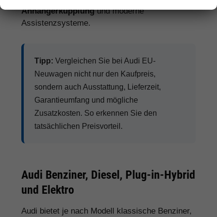
Anhängerkupplung
und moderne
Assistenzsysteme.
Tipp:
Vergleichen Sie bei Audi EU-
Neuwagen nicht nur den Kaufpreis,
sondern auch Ausstattung, Lieferzeit,
Garantieumfang und mögliche
Zusatzkosten. So erkennen Sie den
tatsächlichen Preisvorteil.
Audi Benziner, Diesel, Plug-in-Hybrid
und Elektro
Audi bietet je nach Modell klassische Benziner,