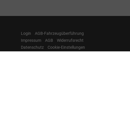
Login
AGB-Fahrzeugüberführung
Impressum
AGB
Widerrufsrecht
Datenschutz
Cookie-Einstellungen
Hamburgcars auf
Facebook, Instagram,
YouTube & WhatsApp
Folgen Sie Hamburgcars auf Social