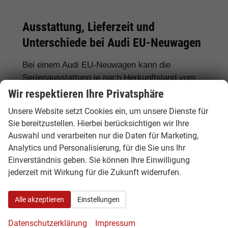
Ausstattung, Lieferzeit und
Unterschiede bei Audi EU-Neuwagen
Bei einem Audi EU-Neuwagen kann die
Serienausstattung je nach Herkunftsland vom
deutschen Modell abweichen. Deshalb lohnt
Wir respektieren Ihre Privatsphäre
sich ein genauer Vergleich. Hamburgcars achtet
Unsere Website setzt Cookies ein, um unsere Dienste für
für Sie auf wichtige Details wie Motorisierung,
Sie bereitzustellen. Hierbei berücksichtigen wir Ihre
Getriebe, Ausstattungslinie, Assistenzsysteme,
Auswahl und verarbeiten nur die Daten für Marketing,
Lieferzeit, Garantie und Fahrzeugdokumente.
Analytics und Personalisierung, für die Sie uns Ihr
Einverständnis geben. Sie können Ihre Einwilligung
Häufig gefragte Ausstattungen sind
LED-
jederzeit mit Wirkung für die Zukunft widerrufen.
Scheinwerfer, Matrix-LED, S tronic, quattro,
Rückfahrkamera, 360-Grad-Kamera,
Alle akzeptieren
Einstellungen
Navigationssystem, Sportsitze, Sitzheizung,
Klimaautomatik, digitales Cockpit, Apple
Datenschutzerklärung
Impressum
CarPlay, Android Auto, Abstandstempomat,