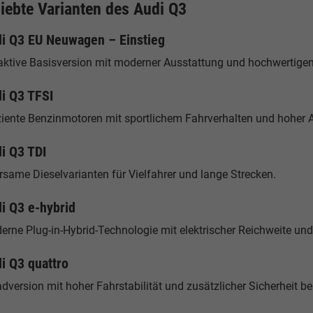
liebte Varianten des Audi Q3
i Q3 EU Neuwagen – Einstieg
raktive Basisversion mit moderner Ausstattung und hochwertig
i Q3 TFSI
ziente Benzinmotoren mit sportlichem Fahrverhalten und hoher A
i Q3 TDI
rsame Dieselvarianten für Vielfahrer und lange Strecken.
i Q3 e-hybrid
erne Plug-in-Hybrid-Technologie mit elektrischer Reichweite un
i Q3 quattro
adversion mit hoher Fahrstabilität und zusätzlicher Sicherheit b