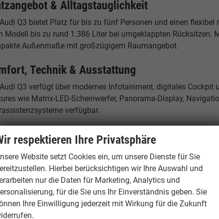
atzangebot & Alltagstauglichkeit
Audi Q3 bietet Platz für bis zu fünf Personen und einen flexib
h Modell bis zu rund 1.386 Liter bei umgeklappten Rücksitzen. M
pakte Außenmaße mit großzügigem Raumangebot.
mfort, Technik & Ausstattung
 Audi Q3 verfügt über modernes Infotainment, digitales Cockpit
tures wie Matrix-LED-Scheinwerfer, Panorama-Display, Navigati
rassistenzsysteme verfügbar.
rum der Audi Q3 als Reimport günstiger ist
ir respektieren Ihre Privatsphäre
i EU Neuwagen werden in verschiedenen europäischen Ländern z
nsere Website setzt Cookies ein, um unsere Dienste für Sie
port profitieren Sie von diesen Preisunterschieden – bei identis
ereitzustellen. Hierbei berücksichtigen wir Ihre Auswahl und
erarbeiten nur die Daten für Marketing, Analytics und
andort Hamburg – Ihr Ansprechpartner
ersonalisierung, für die Sie uns Ihr Einverständnis geben. Sie
önnen Ihre Einwilligung jederzeit mit Wirkung für die Zukunft
burgCars
iderrufen.
elstücken 19