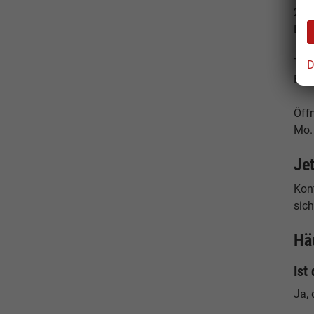
224
Deu
Tele
D
E-M
Öff
Mo. 
Je
Konf
sic
Hä
Ist
Ja,