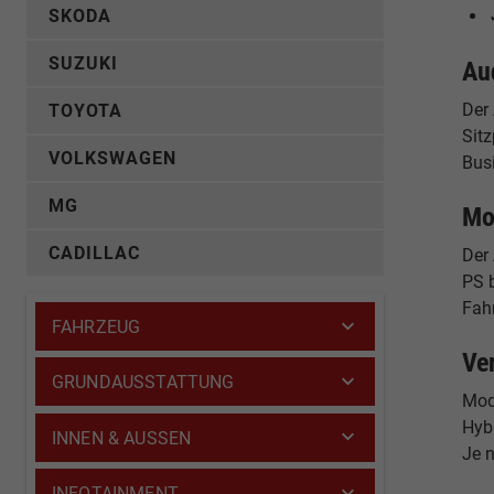
SKODA
SUZUKI
Au
Der
TOYOTA
Sitz
VOLKSWAGEN
Bus
MG
Mo
CADILLAC
Der 
PS b
Fah
FAHRZEUG
Ve
GRUNDAUSSTATTUNG
Mode
Hyb
INNEN & AUSSEN
Je n
INFOTAINMENT