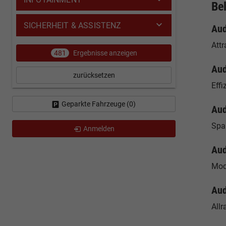
Be
SICHERHEIT & ASSISTENZ
Aud
Att
481
Ergebnisse anzeigen
Aud
zurücksetzen
Effi
Geparkte Fahrzeuge (
0
)
Aud
Spa
Anmelden
Aud
Mod
Aud
Allr