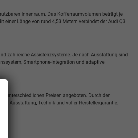
el nutzbaren Innenraum. Das Kofferraumvolumen beträgt je
it einer Länge von rund 4,53 Metern verbindet der Audi Q3
 und zahlreiche Assistenzsysteme. Je nach Ausstattung sind
onssystem, Smartphone-Integration und adaptive
u unterschiedlichen Preisen angeboten. Durch den
cher Ausstattung, Technik und voller Herstellergarantie.