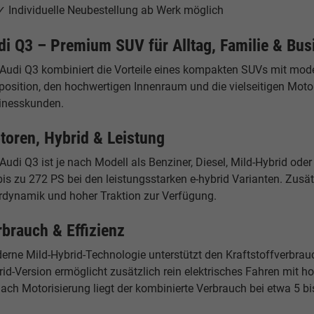
✓ Individuelle Neubestellung ab Werk möglich
di Q3 – Premium SUV für Alltag, Familie & Bus
 Audi Q3 kombiniert die Vorteile eines kompakten SUVs mit mod
position, den hochwertigen Innenraum und die vielseitigen Motor
inesskunden.
toren, Hybrid & Leistung
Audi Q3 ist je nach Modell als Benziner, Diesel, Mild-Hybrid oder
is zu 272 PS bei den leistungsstarken e-hybrid Varianten. Zusätz
rdynamik und hoher Traktion zur Verfügung.
rbrauch & Effizienz
rne Mild-Hybrid-Technologie unterstützt den Kraftstoffverbrauch 
rid-Version ermöglicht zusätzlich rein elektrisches Fahren mit 
ach Motorisierung liegt der kombinierte Verbrauch bei etwa 5 bis