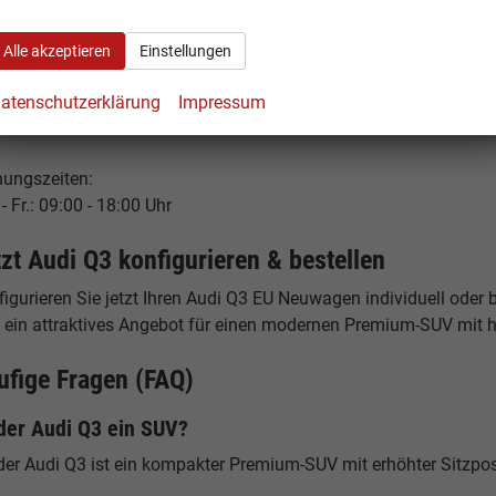
53 Hamburg
tschland
Alle akzeptieren
Einstellungen
fon: +49 40 500 977 29 - 0
atenschutzerklärung
Impressum
ail: info@hamburgcars.net
nungszeiten:
- Fr.: 09:00 - 18:00 Uhr
tzt Audi Q3 konfigurieren & bestellen
igurieren Sie jetzt Ihren Audi Q3 EU Neuwagen individuell oder 
h ein attraktives Angebot für einen modernen Premium-SUV mit h
ufige Fragen (FAQ)
 der Audi Q3 ein SUV?
 der Audi Q3 ist ein kompakter Premium-SUV mit erhöhter Sitzpos