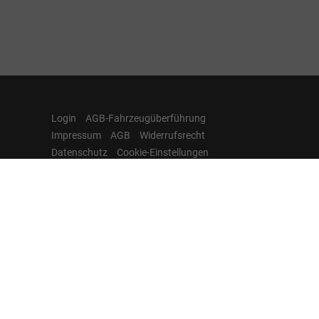
Login
AGB-Fahrzeugüberführung
Impressum
AGB
Widerrufsrecht
Datenschutz
Cookie-Einstellungen
Hamburgcars auf
Facebook, Instagram,
YouTube & WhatsApp