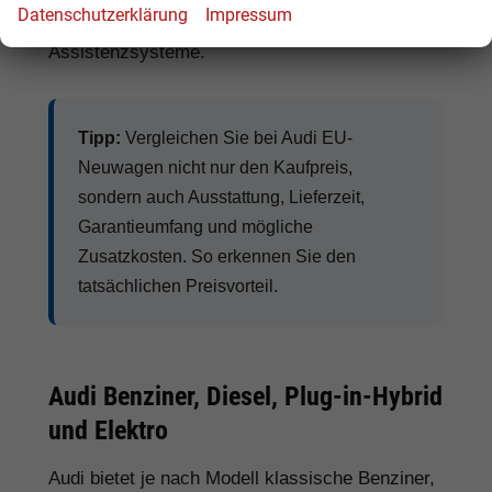
Datenschutzerklärung
Impressum
Anhängerkupplung
und moderne
Assistenzsysteme.
Tipp:
Vergleichen Sie bei Audi EU-
Neuwagen nicht nur den Kaufpreis,
sondern auch Ausstattung, Lieferzeit,
Garantieumfang und mögliche
Zusatzkosten. So erkennen Sie den
tatsächlichen Preisvorteil.
Audi Benziner, Diesel, Plug-in-Hybrid
und Elektro
Audi bietet je nach Modell klassische Benziner,