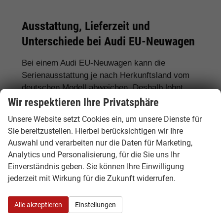
Ausstattung, Lieferzeit und
Unterschiede bei Audi EU-Neuwagen
Bei einem Audi EU-Neuwagen kann die
Serienausstattung je nach Herkunftsland vom
deutschen Modell abweichen. Deshalb lohnt
sich ein genauer Vergleich. Hamburgcars achtet
Wir respektieren Ihre Privatsphäre
für Sie auf wichtige Details wie Motorisierung,
Unsere Website setzt Cookies ein, um unsere Dienste für
Getriebe, Ausstattungslinie, Assistenzsysteme,
Sie bereitzustellen. Hierbei berücksichtigen wir Ihre
Lieferzeit, Garantie und Fahrzeugdokumente.
Auswahl und verarbeiten nur die Daten für Marketing,
Analytics und Personalisierung, für die Sie uns Ihr
Häufig gefragte Ausstattungen sind
LED-
Einverständnis geben. Sie können Ihre Einwilligung
Scheinwerfer, Matrix-LED, S tronic, quattro,
jederzeit mit Wirkung für die Zukunft widerrufen.
Rückfahrkamera, 360-Grad-Kamera,
Navigationssystem, Sportsitze, Sitzheizung,
Alle akzeptieren
Einstellungen
Klimaautomatik, digitales Cockpit, Apple
CarPlay, Android Auto, Abstandstempomat,