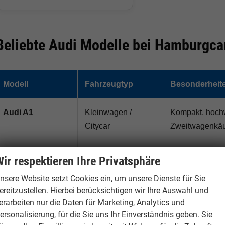
Beliebte Audi Modelle bei Hamburgca
Modell
Fahrzeugtyp
Besonderheit
Audi A1
Kleinwagen /
Kompakt, hochw
Citycar
Zweitwagenkäu
Audi A3
Kompaktklasse
Beliebt als Sp
ir respektieren Ihre Privatsphäre
nsere Website setzt Cookies ein, um unsere Dienste für Sie
Audi A4 / A4
Mittelklasse /
Ideal für Famil
ereitzustellen. Hierbei berücksichtigen wir Ihre Auswahl und
Avant
Kombi
erarbeiten nur die Daten für Marketing, Analytics und
ersonalisierung, für die Sie uns Ihr Einverständnis geben. Sie
Audi A6 / A6
Business-Klasse
Viel Komfort, P