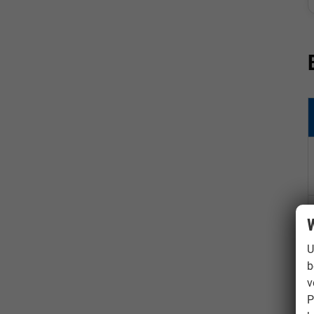
W
U
b
v
P