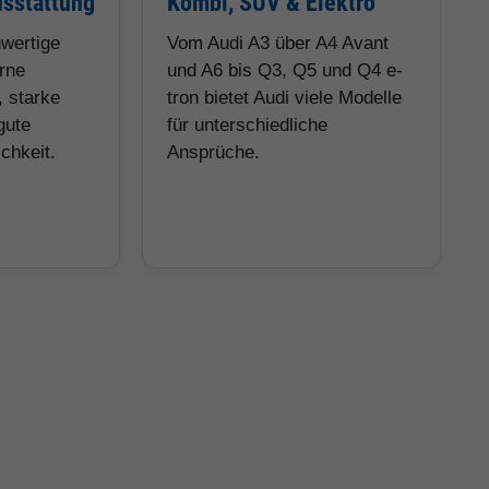
sstattung
Kombi, SUV & Elektro
hwertige
Vom Audi A3 über A4 Avant
rne
und A6 bis Q3, Q5 und Q4 e-
 starke
tron bietet Audi viele Modelle
gute
für unterschiedliche
chkeit.
Ansprüche.