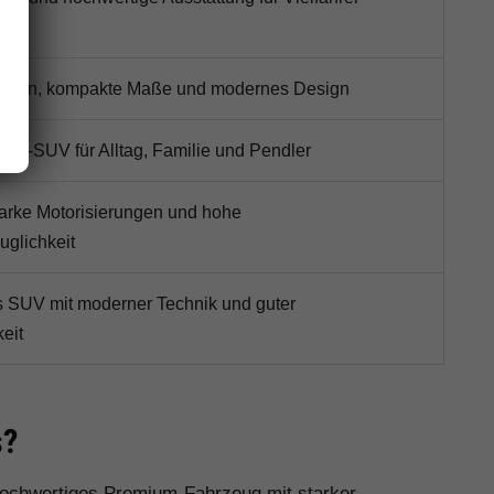
sition, kompakte Maße und modernes Design
akt-SUV für Alltag, Familie und Pendler
starke Motorisierungen und hohe
uglichkeit
es SUV mit moderner Technik und guter
keit
s?
 hochwertiges Premium-Fahrzeug mit starker