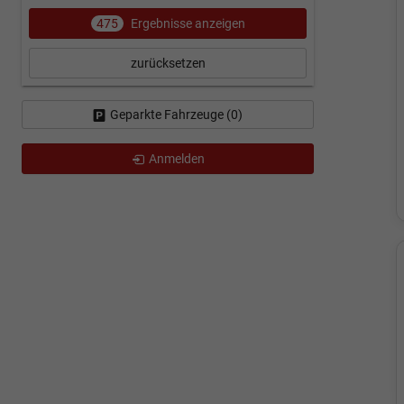
475
Ergebnisse anzeigen
zurücksetzen
Geparkte Fahrzeuge (
0
)
Anmelden