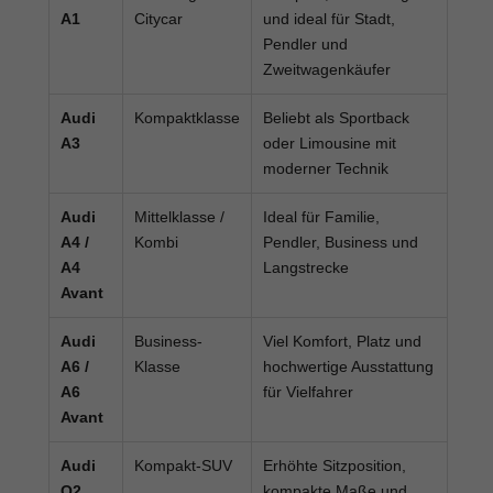
A1
Citycar
und ideal für Stadt,
Pendler und
Zweitwagenkäufer
Audi
Kompaktklasse
Beliebt als Sportback
A3
oder Limousine mit
moderner Technik
Audi
Mittelklasse /
Ideal für Familie,
A4 /
Kombi
Pendler, Business und
A4
Langstrecke
Avant
Audi
Business-
Viel Komfort, Platz und
A6 /
Klasse
hochwertige Ausstattung
A6
für Vielfahrer
Avant
Audi
Kompakt-SUV
Erhöhte Sitzposition,
Q2
kompakte Maße und