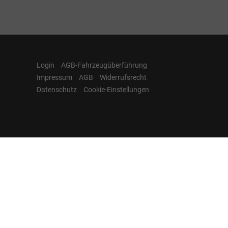
Login
AGB-Fahrzeugüberführung
Impressum
AGB
Widerrufsrecht
Datenschutz
Cookie-Einstellungen
Hamburgcars auf
Facebook, Instagram,
YouTube & WhatsApp
Folgen Sie Hamburgcars auf Social