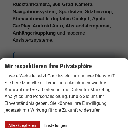
Rückfahrkamera, 360-Grad-Kamera,
Navigationssystem, Sportsitze, Sitzheizung,
Klimaautomatik, digitales Cockpit, Apple
CarPlay, Android Auto, Abstandstempomat,
Anhängerkupplung
und moderne
Assistenzsysteme.
Tipp:
Vergleichen Sie bei Audi EU-
Wir respektieren Ihre Privatsphäre
Neuwagen nicht nur den Kaufpreis,
Unsere Website setzt Cookies ein, um unsere Dienste für
sondern auch Ausstattung, Lieferzeit,
Sie bereitzustellen. Hierbei berücksichtigen wir Ihre
Garantieumfang und mögliche
Auswahl und verarbeiten nur die Daten für Marketing,
Zusatzkosten. So erkennen Sie den
Analytics und Personalisierung, für die Sie uns Ihr
tatsächlichen Preisvorteil.
Einverständnis geben. Sie können Ihre Einwilligung
jederzeit mit Wirkung für die Zukunft widerrufen.
Alle akzeptieren
Einstellungen