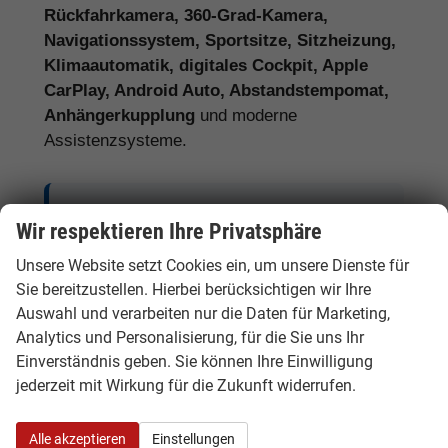
Rückfahrkamera, 360-Grad-Kamera,
Navigationssystem, Sportsitze, Sitzheizung,
Klimaautomatik, digitales Cockpit, Apple
CarPlay, Android Auto, Abstandstempomat,
Anhängerkupplung
und moderne
Assistenzsysteme.
Tipp:
Vergleichen Sie bei Audi EU-
Wir respektieren Ihre Privatsphäre
Neuwagen nicht nur den Kaufpreis,
Unsere Website setzt Cookies ein, um unsere Dienste für
sondern auch Ausstattung, Lieferzeit,
Sie bereitzustellen. Hierbei berücksichtigen wir Ihre
Garantieumfang und mögliche
Auswahl und verarbeiten nur die Daten für Marketing,
Zusatzkosten. So erkennen Sie den
Analytics und Personalisierung, für die Sie uns Ihr
tatsächlichen Preisvorteil.
Einverständnis geben. Sie können Ihre Einwilligung
jederzeit mit Wirkung für die Zukunft widerrufen.
Alle akzeptieren
Einstellungen