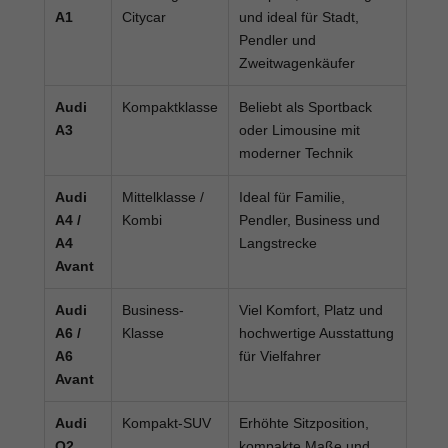
A1
Citycar
und ideal für Stadt,
Pendler und
Zweitwagenkäufer
Audi
Kompaktklasse
Beliebt als Sportback
A3
oder Limousine mit
moderner Technik
Audi
Mittelklasse /
Ideal für Familie,
A4 /
Kombi
Pendler, Business und
A4
Langstrecke
Avant
Audi
Business-
Viel Komfort, Platz und
A6 /
Klasse
hochwertige Ausstattung
A6
für Vielfahrer
Avant
Audi
Kompakt-SUV
Erhöhte Sitzposition,
Q2
kompakte Maße und