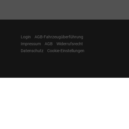
Login
AGB-Fahrzeugüberführung
Impressum
AGB
Widerrufsrecht
Datenschutz
Cookie-Einstellungen
Hamburgcars auf
Facebook, Instagram,
YouTube & WhatsApp
Folgen Sie Hamburgcars auf Social