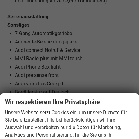
und Umgebungsanzeige,Rückfahrkamera)
Serienausstattung
Sonstiges
7-Gang-Automatikgetriebe
Ambiente-Beleuchtungspaket
Audi connect Notruf & Service
MMI Radio plus mit MMI touch
Audi Phone Box light
Audi pre sense front
Audi virtuelles Cockpit
Bordliteratur auf Deutsch
DAB+ Radioempfang
Wir respektieren Ihre Privatsphäre
Digitale Instrumententafel
Unsere Website setzt Cookies ein, um unsere Dienste für
Dekoreinlagen Feinlack vulkangrau
Sie bereitzustellen. Hierbei berücksichtigen wir Ihre
Einparkhilfe hinten
Auswahl und verarbeiten nur die Daten für Marketing,
Elektronische Wegfahrsperre
Analytics und Personalisierung, für die Sie uns Ihr