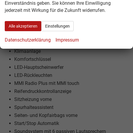
Fahrprofilauswahl
Einverständnis geben. Sie können Ihre Einwilligung
jederzeit mit Wirkung für die Zukunft widerrufen.
Fahrzeugstatusbericht
Fernlichtassistent
Alle akzeptieren
Einstellungen
Anfahrassistent
Funkfernbedienung für Zentralverriegelung
Datenschutzerklärung
Impressum
Gepäckraumbeleuchtung
Klimaanlage
Komfortschlüssel
LED-Hauptscheinwerfer
LED-Rückleuchten
MMI Radio Plus mit MMI touch
Reifendruckkontrollanzeige
Sitzheizung vorne
Spurhalteassistent
Seiten- und Kopfairbags vorne
Start/Stop Automatik
Soundsystem mit 6 passiven Lautsprechern