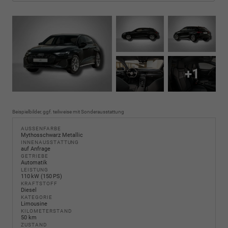
+1
Beispielbilder, ggf. teilweise mit Sonderausstattung
AUSSENFARBE
Mythosschwarz Metallic
INNENAUSSTATTUNG
auf Anfrage
GETRIEBE
Automatik
LEISTUNG
110 kW (150 PS)
KRAFTSTOFF
Diesel
KATEGORIE
Limousine
KILOMETERSTAND
50 km
ZUSTAND