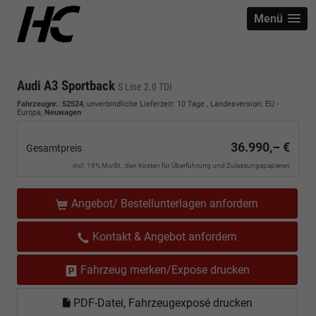
Menü
Audi A3 Sportback
S Line 2.0 TDI
Fahrzeugnr.
:
52524
, unverbindliche Lieferzeit:
10 Tage
, Landesversion: EU -
Europa,
Neuwagen
36.990,– €
Gesamtpreis
incl. 19% MwSt., den Kosten für Überführung und Zulassungspapieren
Angebot/ Bestellunterlagen anfordern
Kontakt & Angebot anfordern
Fahrzeug merken/Expose drucken
PDF-Datei, Fahrzeugexposé drucken