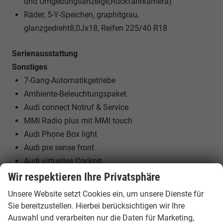
und Umgebungsanzeige,Rückfahrkamera)
Räder, 5-Y-Speichen, graphitgrau,
glanzgedreht8,0Jx18, Reifen 225/40 R18
Serienausstattung
Sonstiges
7-Gang-Automatikgetriebe
Ambiente-Beleuchtungspaket
Audi connect Notruf & Service
MMI Radio plus mit MMI touch
Audi Phone Box light
Audi pre sense front
Audi virtuelles Cockpit
Bordliteratur auf Deutsch
Wir respektieren Ihre Privatsphäre
DAB+ Radioempfang
Unsere Website setzt Cookies ein, um unsere Dienste für
Digitale Instrumententafel
Sie bereitzustellen. Hierbei berücksichtigen wir Ihre
Dekoreinlagen Feinlack vulkangrau
Auswahl und verarbeiten nur die Daten für Marketing,