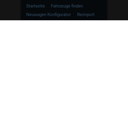
Startseite
Fahrzeuge finden
Neuwagen Konfigurator
Reimport
Ratgeber
Finanzierung
Kontakt
Hamburgcars GmbH · Heselstücken 19 ·
22453 Hamburg
WhatsApp Kontakt
📲
Jetzt direkt schreiben
Weitere Informationen zum offiziellen Kraftstoffverbrauch
und zu den offiziellen spezifischen CO
-Emissionen und
2
gegebenenfalls zum Stromverbrauch neuer PKW können
dem 'Leitfaden über den offiziellen Kraftstoffverbrauch, die