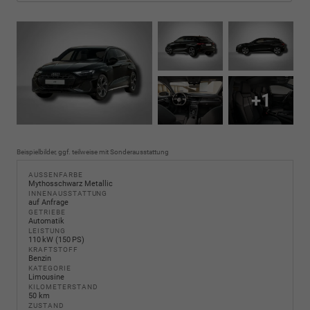
+1
Beispielbilder, ggf. teilweise mit Sonderausstattung
AUSSENFARBE
Mythosschwarz Metallic
INNENAUSSTATTUNG
auf Anfrage
GETRIEBE
Automatik
LEISTUNG
110 kW (150 PS)
KRAFTSTOFF
Benzin
KATEGORIE
Limousine
KILOMETERSTAND
50 km
ZUSTAND