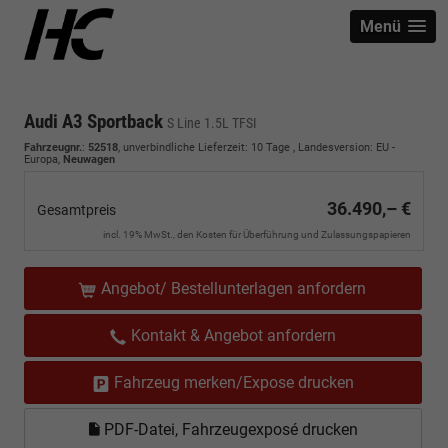
Menü
Audi A3 Sportback
S Line 1.5L TFSI
Fahrzeugnr.
:
52518
, unverbindliche Lieferzeit:
10 Tage
, Landesversion: EU -
Europa,
Neuwagen
36.490,– €
Gesamtpreis
incl. 19% MwSt., den Kosten für Überführung und Zulassungspapieren
Angebot/ Bestellunterlagen anfordern
Kontakt & Angebot anfordern
Fahrzeug merken/Expose drucken
PDF-Datei, Fahrzeugexposé drucken