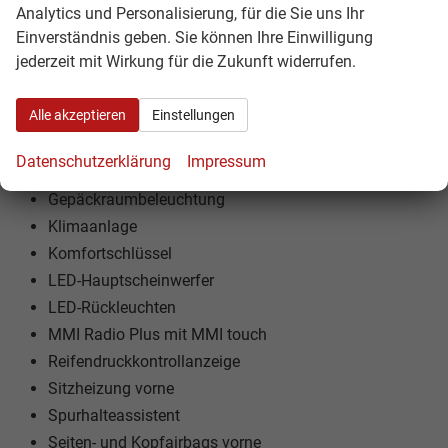
Einparkhilfe hinten
Analytics und Personalisierung, für die Sie uns Ihr
Elektronische Wegfahrsperre
Einverständnis geben. Sie können Ihre Einwilligung
jederzeit mit Wirkung für die Zukunft widerrufen.
Fahrprofilauswahl
Fahrzeugstatusbericht
Alle akzeptieren
Einstellungen
Fernlichtassistent
Anfahrassistent
Datenschutzerklärung
Impressum
Funkfernbedienung für Zentralverriegelung
Gepäckraumbeleuchtung
Klimaanlage
Komfortschlüssel
LED-Hauptscheinwerfer
LED-Rückleuchten
MMI Radio Plus mit MMI touch
Reifendruckkontrollanzeige
Sitzheizung vorne
Spurhalteassistent
Seiten- und Kopfairbags vorne