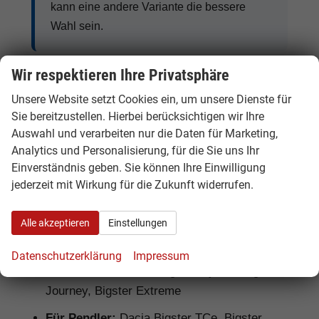
kann eine andere Variante die bessere
Wahl sein.
Wir respektieren Ihre Privatsphäre
Dacia Bigster Reimport: Für wen
Unsere Website setzt Cookies ein, um unsere Dienste für
lohnt sich das?
Sie bereitzustellen. Hierbei berücksichtigen wir Ihre
Auswahl und verarbeiten nur die Daten für Marketing,
Ein
Dacia Bigster Reimport
lohnt sich
Analytics und Personalisierung, für die Sie uns Ihr
Einverständnis geben. Sie können Ihre Einwilligung
besonders für Käufer, die ein großes SUV mit
jederzeit mit Wirkung für die Zukunft widerrufen.
gutem Preis-Leistungs-Verhältnis suchen.
Hamburgcars prüft Ausstattung, Motorisierung,
Lieferzeit, Garantiebedingungen und
Alle akzeptieren
Einstellungen
Fahrzeugdetails transparent vor dem Kauf.
Datenschutzerklärung
Impressum
Für Familien:
Dacia Bigster Hybrid, Bigster
Journey, Bigster Extreme
Für Pendler:
Dacia Bigster TCe, Bigster