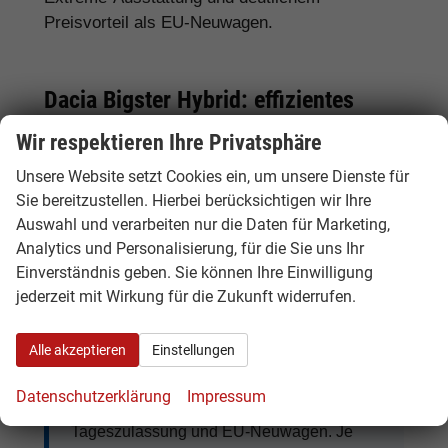
Preisvorteil als EU-Neuwagen.
Dacia Bigster Hybrid: effizientes
Familien-SUV
Wir respektieren Ihre Privatsphäre
Der
Dacia Bigster Hybrid
ist besonders
Unsere Website setzt Cookies ein, um unsere Dienste für
interessant für Käufer, die ein geräumiges SUV
Sie bereitzustellen. Hierbei berücksichtigen wir Ihre
mit effizientem Antrieb suchen. Je nach Modell
Auswahl und verarbeiten nur die Daten für Marketing,
Analytics und Personalisierung, für die Sie uns Ihr
und Ausstattung bietet der Bigster Hybrid eine
Einverständnis geben. Sie können Ihre Einwilligung
gute Kombination aus Alltagstauglichkeit,
jederzeit mit Wirkung für die Zukunft widerrufen.
Komfort und niedrigem Verbrauch.
Alle akzeptieren
Einstellungen
Tipp:
Beim Dacia Bigster lohnt sich der
Datenschutzerklärung
Impressum
Vergleich zwischen Hybrid, TCe, ECO-G,
Tageszulassung und EU-Neuwagen. Je