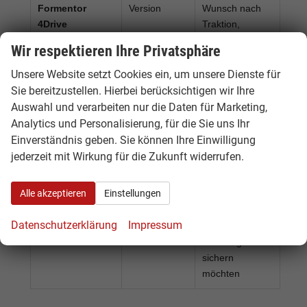
Formentor
Version
Wunsch nach
4Drive
Traktion,
Stabilität und
Wir respektieren Ihre Privatsphäre
hoher
Fahrdynamik
Unsere Website setzt Cookies ein, um unsere Dienste für
Sie bereitzustellen. Hierbei berücksichtigen wir Ihre
Cupra
Sofort
Käufer, die
Auswahl und verarbeiten nur die Daten für Marketing,
Formentor
verfügbar
schnell ein
Analytics und Personalisierung, für die Sie uns Ihr
Tageszulassung
attraktives
Einverständnis geben. Sie können Ihre Einwilligung
Angebot mit
jederzeit mit Wirkung für die Zukunft widerrufen.
Rabatt suchen
Alle akzeptieren
Einstellungen
Cupra
Neuwagen
Käufer, die sich
Formentor
im Zulauf
ein kommendes
Datenschutzerklärung
Impressum
Vorlauffahrzeug
Fahrzeug
frühzeitig
sichern
möchten