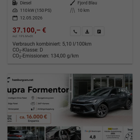
Kraftstoff
Diesel
Außenfarbe
Fjord Blau
Leistung
110 kW (150 PS)
Kilometerstand
10 km
12.05.2026
37.100,– €
Kontakt & Angebot anfordern
PDF-Datei, Fahrzeugexposé d
Fahrzeug merken/Expo
incl. 19% MwSt.
Verbrauch kombiniert:
5,10 l/100km
CO
-Klasse:
D
2
CO
-Emissionen:
134,00 g/km
2