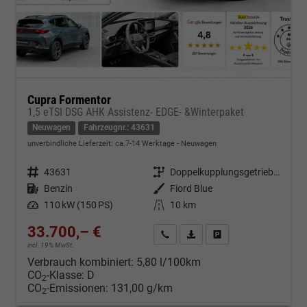
Cupra Formentor
1,5 eTSI DSG AHK Assistenz- EDGE- &Winterpaket
Neuwagen
Fahrzeugnr.: 43631
unverbindliche Lieferzeit: ca.7-14 Werktage
Neuwagen
Fahrzeugnr.
43631
Getriebe
Doppelkupplungsgetriebe (DSG)
Kraftstoff
Benzin
Außenfarbe
Fiord Blue
Leistung
110 kW (150 PS)
Kilometerstand
10 km
33.700,– €
Kontakt & Angebot anfordern
PDF-Datei, Fahrzeugexposé d
Fahrzeug merken/Expo
incl. 19% MwSt.
Verbrauch kombiniert:
5,80 l/100km
CO
-Klasse:
D
2
CO
-Emissionen:
131,00 g/km
2