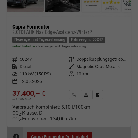
Cupra Formentor
2.0TDI AHK Nav Edge-Assistenz-WinterP
Neuwagen mit Tageszulassung
Fahrzeugnr.: 50247
sofort lieferbar
Neuwagen mit Tageszulassung
Fahrzeugnr.
50247
Getriebe
Doppelkupplungsgetriebe (DSG)
Kraftstoff
Diesel
Außenfarbe
Magnetic Grau Metallic
Leistung
110 kW (150 PS)
Kilometerstand
10 km
12.05.2026
37.400,– €
Kontakt & Angebot anfordern
PDF-Datei, Fahrzeugexposé d
Fahrzeug merken/Expo
incl. 19% MwSt.
Verbrauch kombiniert:
5,10 l/100km
CO
-Klasse:
D
2
CO
-Emissionen:
134,00 g/km
2
Cupra Formentor Reifenlabel