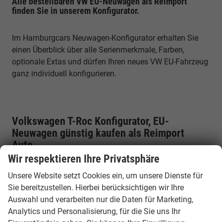
Alle bestellbaren VW EU-Neuwagen als Reimport
finden Sie in unserem Konfigurator.
Im Hamburgcars Neuwagen-Konfigurator erhalten Sie
einen Überblick über alle Serienmerkmale, Farben,
optionale Extas und dürfen Ihren neues VW EU-Fahrzeug
ganz individuell konfigurieren.
Volkswagen T-Roc Konfigurator, EU-
Neuwagen günstig kaufen als Reimport
Auto.
Wir respektieren Ihre Privatsphäre
Klicken Sie bitte hier und konfigurieren Sie sich Ihren VW
Unsere Website setzt Cookies ein, um unsere Dienste für
T-Roc als EU-Neuwagen
Sie bereitzustellen. Hierbei berücksichtigen wir Ihre
Auswahl und verarbeiten nur die Daten für Marketing,
Analytics und Personalisierung, für die Sie uns Ihr
Erleben Sie den T-Roc als EU Reimport - Fortschrittliche