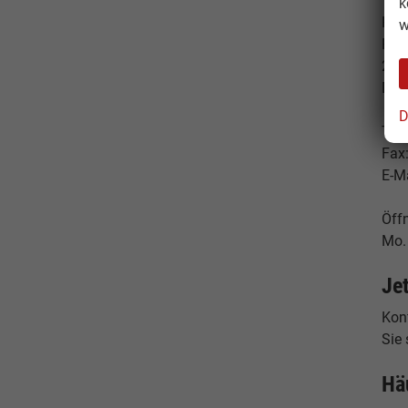
k
Ham
w
Hes
224
Deu
D
Tele
Fax
E-M
Öff
Mo. 
Je
Konf
Sie 
Hä