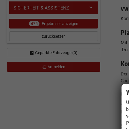
SICHERHEIT & ASSISTENZ
VW 
Kom
475
Ergebnisse anzeigen
Pl
zurücksetzen
Mit
Der 
Geparkte Fahrzeuge (
0
)
Ko
Anmelden
Der
Con
W
Wa
U
Vol
b
Reim
v
P
St