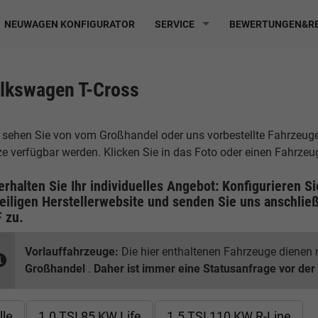
NEUWAGEN KONFIGURATOR
SERVICE
BEWERTUNGEN&RE
lkswagen T-Cross
 sehen Sie von vom Großhandel oder uns vorbestellte Fahrzeuge, 
ze verfügbar werden. Klicken Sie in das Foto oder einen Fahrze
erhalten Sie Ihr individuelles Angebot: Konfigurieren S
eiligen
Herstellerwebsite
und senden Sie uns anschließ
F
zu.
Vorlauffahrzeuge:
Die hier enthaltenen Fahrzeuge dienen n
Großhandel
.
Daher ist immer eine Statusanfrage vor der
lle
1.0 TSI 85 KW Life
1.5 TSI 110 KW R-Line