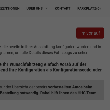
ZENSIONEN
ÜBER UNS
KONTAKT
PARKPLATZ(
0
)
im vorlauf
die bereits in ihrer Ausstattung konfiguriert wurden und in
ugnamen, um alle Details dieses Fahrzeugs zu sehen.
ie Ihr Wunschfahrzeug einfach vorab auf der
end Ihre Konfiguration
als Konfigurationscode oder
ur der Übersicht der bereits
vorbestellten Autos beim
 Bestellung notwendig. Dabei hilft Ihnen das HHC Team.