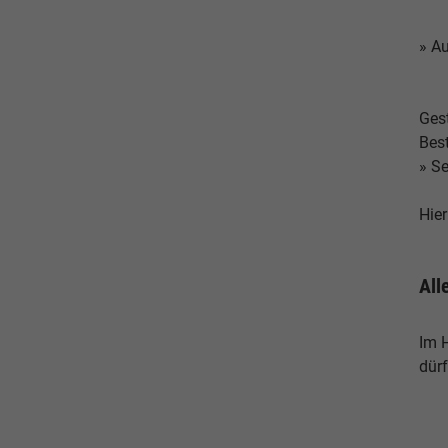
» Au
Ges
Bes
» S
Hie
All
Im 
dür