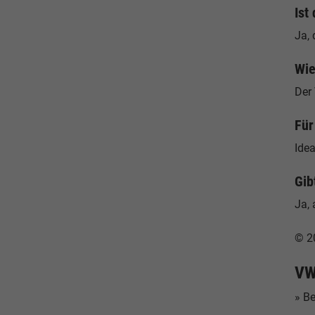
Ist
Ja, 
Wie
Der 
Für
Idea
Gib
Ja, 
© 2
VW
» B