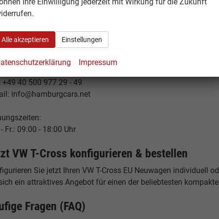
önnen Ihre Einwilligung jederzeit mit Wirkung für die Zukunft
burgCars
iderrufen.
elstücken 19
53 Hamburg
Alle akzeptieren
Einstellungen
tschland
atenschutzerklärung
Impressum
fon: +49 40 500 977 29 - 0
: +49 40 500 977 29 - 49
ail: info@hamburgcars.net
nungszeiten:
- Fr.: 09:00 - 18:00 Uhr
tzt VW T-Cross konfigurieren & bestellen
igurieren Sie jetzt Ihren VW T-Cross EU Neuwagen individuell od
sich ein attraktives Angebot für einen der beliebtesten kompakt
ufige Fragen (FAQ)