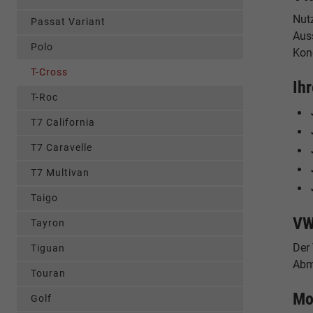
Nut
Passat Variant
Auss
Polo
Kon
T-Cross
Ih
T-Roc
T7 California
T7 Caravelle
T7 Multivan
Taigo
VW
Tayron
Der
Tiguan
Abme
Touran
Mo
Golf