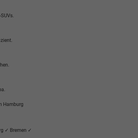
y-SUVs.
zient.
chen.
pa.
in Hamburg
urg ✓ Bremen ✓