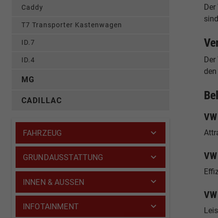
Der
Caddy
sind
T7 Transporter Kastenwagen
Ve
ID.7
Der 
ID.4
den 
MG
Be
CADILLAC
VW 
Attr
FAHRZEUG
VW 
GRUNDAUSSTATTUNG
Effi
INNEN & AUSSEN
VW 
INFOTAINMENT
Lei