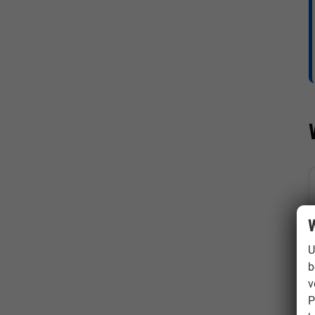
W
U
b
v
P