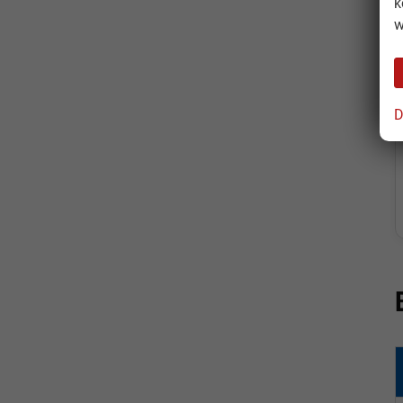
k
w
D