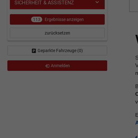
SICHERHEIT & ASSISTENZ
113
Ergebnisse anzeigen
zurücksetzen
Geparkte Fahrzeuge (
0
)
S
V
Anmelden
m
B
C
v
E