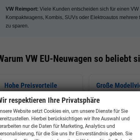
VW Reimport:
Viele Kunden entscheiden sich für einen V
Kompaktwagens, Kombis, SUVs oder Elektroautos mehrere 
zu sparen.
Warum VW EU-Neuwagen so beliebt s
Hohe Preisvorteile
Große Modellvie
Je nach Modell, Ausstattung
Volkswagen bietet
ir respektieren Ihre Privatsphäre
und Verfügbarkeit sind bei VW
über Golf, Tiguan 
nsere Website setzt Cookies ein, um unsere Dienste für Sie
Reimporten deutliche Rabatte
bis zur ID.-Elektr
ereitzustellen. Hierbei berücksichtigen wir Ihre Auswahl und
gegenüber deutschen
viele Modelle für
erarbeiten nur die Daten für Marketing, Analytics und
Neuwagen möglich.
unterschiedliche 
ersonalisierung, für die Sie uns Ihr Einverständnis geben. Sie