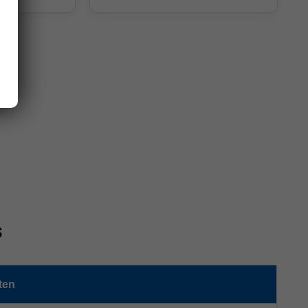
s
ten