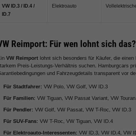
VW ID.3 / ID.4 /
Elektroauto
Vollelektrisch
ID.7
VW Reimport: Für wen lohnt sich das?
Ein
VW Reimport
lohnt sich besonders für Käufer, die eine
tarkem Preis-Leistungs-Verhältnis suchen. Hamburgcars prüft
arantiebedingungen und Fahrzeugdetails transparent vor d
Für Stadtfahrer:
VW Polo, VW Golf, VW ID.3
Für Familien:
VW Tiguan, VW Passat Variant, VW Toura
Für Pendler:
VW Golf, VW Passat, VW T-Roc, VW ID.3
Für SUV-Fans:
VW T-Roc, VW Tiguan, VW ID.4
Für Elektroauto-Interessenten:
VW ID.3, VW ID.4, VW I