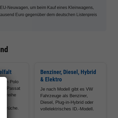
W EU-Neuwagen, um beim Kauf eines Kleinwagens,
tausend Euro gegenüber dem deutschen Listenpreis
ind
lfalt
Benziner, Diesel, Hybrid
& Elektro
 vom Polo
und Passat
Je nach Modell gibt es VW
obaureihe
Fahrzeuge als Benziner,
Diesel, Plug-in-Hybrid oder
Ansprüche.
vollelektrisches ID.-Modell.