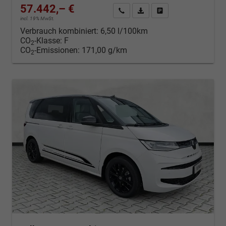
57.442,– €
Kontakt & Angebot anfordern
PDF-Datei, Fahrzeugexposé d
Fahrzeug merken/Expo
incl. 19% MwSt.
Verbrauch kombiniert:
6,50 l/100km
CO
-Klasse:
F
2
CO
-Emissionen:
171,00 g/km
2