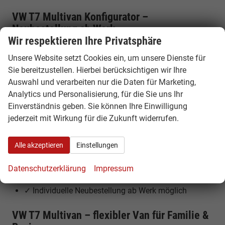
VW T7 Multivan Konfigurator –
Neubestellung ab Werk
Wir respektieren Ihre Privatsphäre
Nutzen Sie unseren VW Multivan Konfigurator und
stellen Sie Ihr Wunschfahrzeug individuell zusammen.
Unsere Website setzt Cookies ein, um unsere Dienste für
Wählen Sie Motor, Ausstattung, Sitzkonfiguration und
Sie bereitzustellen. Hierbei berücksichtigen wir Ihre
Optionen nach Ihren Vorstellungen und bestellen Sie
Auswahl und verarbeiten nur die Daten für Marketing,
Ihren Multivan direkt ab Werk zu attraktiven Konditionen.
Analytics und Personalisierung, für die Sie uns Ihr
Einverständnis geben. Sie können Ihre Einwilligung
Ihre Vorteile beim VW T7 Multivan Reimport
jederzeit mit Wirkung für die Zukunft widerrufen.
✓ Bis zu 30% günstiger als deutsche Listenpreise
Alle akzeptieren
Einstellungen
✓ Volle Herstellergarantie in Europa
✓ Flexibler Van mit bis zu 7 Sitzplätzen
Datenschutzerklärung
Impressum
✓ Moderne Benzin-, Diesel- und Hybridmotoren
✓ Individuelle Neubestellung ab Werk möglich
VW T7 Multivan – flexibler Van für Familie &