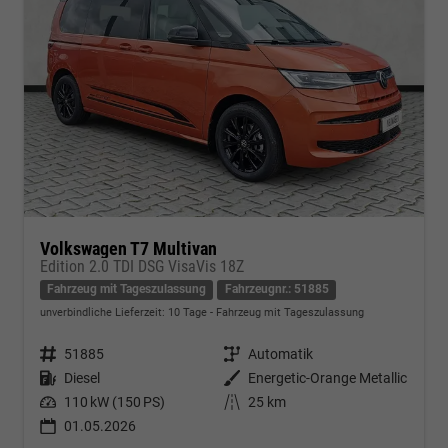
Volkswagen T7 Multivan
Edition 2.0 TDI DSG VisaVis 18Z
Fahrzeug mit Tageszulassung
Fahrzeugnr.: 51885
unverbindliche Lieferzeit:
10 Tage
Fahrzeug mit Tageszulassung
Fahrzeugnr.
51885
Getriebe
Automatik
Kraftstoff
Diesel
Außenfarbe
Energetic-Orange Metallic
Leistung
110 kW (150 PS)
Kilometerstand
25 km
01.05.2026