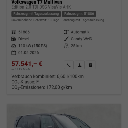
Volkswagen T7 Multivan
Edition 2.0 TDI DSG VisaVis AHK
Fahrzeug mit Tageszulassung
Fahrzeugnr.: 51886
unverbindliche Lieferzeit:
10 Tage
Fahrzeug mit Tageszulassung
Fahrzeugnr.
51886
Getriebe
Automatik
Kraftstoff
Diesel
Außenfarbe
Candy-Weiß
Leistung
110 kW (150 PS)
Kilometerstand
25 km
01.05.2026
57.541,– €
Kontakt & Angebot anfordern
PDF-Datei, Fahrzeugexposé d
Fahrzeug merken/Expo
incl. 19% MwSt.
Verbrauch kombiniert:
6,60 l/100km
CO
-Klasse:
F
2
CO
-Emissionen:
172,00 g/km
2