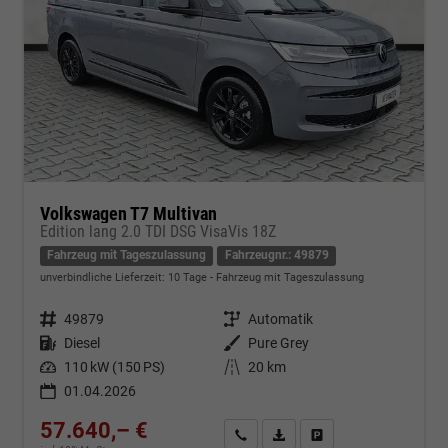
Volkswagen T7 Multivan
Edition lang 2.0 TDI DSG VisaVis 18Z
Fahrzeug mit Tageszulassung
Fahrzeugnr.: 49879
unverbindliche Lieferzeit:
10 Tage
Fahrzeug mit Tageszulassung
Fahrzeugnr.
49879
Getriebe
Automatik
Kraftstoff
Diesel
Außenfarbe
Pure Grey
Leistung
110 kW (150 PS)
Kilometerstand
20 km
01.04.2026
57.640,– €
Kontakt & Angebot anfordern
PDF-Datei, Fahrzeugexposé d
Fahrzeug merken/Expo