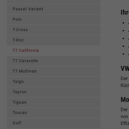
Passat Variant
Ih
Polo
T-Cross
T-Roc
T7 California
T7 Caravelle
VW
T7 Multivan
Der
Taigo
Küch
Tayron
Mo
Tiguan
Der 
Touran
von
Golf
Effi