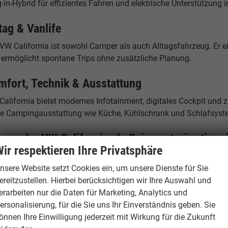
-in-Hybrid für effizientes Fahren und elektrische Unterstützung i
tag & Vanlife
 VW California ist sowohl Camper als auch Alltagsfahrzeug. Er e
 ermöglicht spontane Trips ohne zusätzliche Planung.
mfort, Technik & Ausstattung
California bietet modernes Infotainment, digitales Cockpit und 
ne Campingausstattung wie Küche, Kühlschrank und Schlafsyst
rum der VW California als Reimport günstiger 
ir respektieren Ihre Privatsphäre
kswagen EU Neuwagen werden in verschiedenen europäischen Lä
port profitieren Sie von diesen Preisunterschieden – bei identis
nsere Website setzt Cookies ein, um unsere Dienste für Sie
ereitzustellen. Hierbei berücksichtigen wir Ihre Auswahl und
andort Hamburg – Ihr Ansprechpartner
erarbeiten nur die Daten für Marketing, Analytics und
ersonalisierung, für die Sie uns Ihr Einverständnis geben. Sie
burgCars
önnen Ihre Einwilligung jederzeit mit Wirkung für die Zukunft
elstücken 19