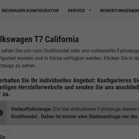
NEUWAGEN KONFIGURATOR
SERVICE
BEWERTUNGEN&RE
lkswagen T7 California
 sehen Sie von vom Großhandel oder uns vorbestellte Fahrzeuge, 
iguriert wurden und in Kürze verfügbar werden. Klicken Sie in 
rzeugs zu sehen.
erhalten Sie Ihr individuelles Angebot: Konfigurieren S
eiligen
Herstellerwebsite
und senden Sie uns anschließ
F
zu.
Vorlauffahrzeuge:
Die hier enthaltenen Fahrzeuge dienen n
Großhandel
.
Daher ist immer eine Statusanfrage vor der
lle