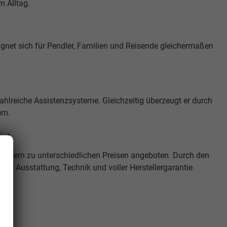
m Alltag.
ignet sich für Pendler, Familien und Reisende gleichermaßen
zahlreiche Assistenzsysteme. Gleichzeitig überzeugt er durch
em.
ist
ndern zu unterschiedlichen Preisen angeboten. Durch den
cher Ausstattung, Technik und voller Herstellergarantie.