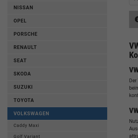
NISSAN
OPEL
PORSCHE
VW
RENAULT
Ko
SEAT
VW
SKODA
Der 
SUZUKI
bei
konf
TOYOTA
VW
VOLKSWAGEN
Nut
Caddy Maxi
Auss
attr
Golf Variant