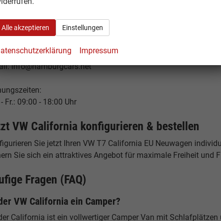
iderrufen.
53 Hamburg
tschland
Alle akzeptieren
Einstellungen
fon: +49 40 500 977 29 - 0
atenschutzerklärung
Impressum
: +49 40 500 977 29 - 49
ail: info@hamburgcars.net
nungszeiten:
- Fr.: 09:00 - 18:00 Uhr
tzt VW California konfigurieren & bestellen
igurieren Sie jetzt Ihren VW T7 California EU Neuwagen individu
ern Sie sich ein attraktives Angebot für maximale Freiheit und Fl
ufige Fragen (FAQ)
 der VW California ein Camper?
der California ist ein vollwertiger Camper Van mit Schlafplätze