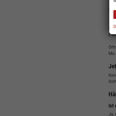
w
224
Deu
Tele
D
Fax
E-M
Öff
Mo. 
Je
Konf
Sich
Hä
Ist
Ja, 