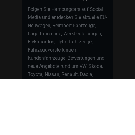
Folgen Sie Hamburgcars auf Social
Media und entdecken Sie aktuelle EU-
Neuwagen, Reimport Fahrzeuge,
Lagerfahrzeuge, Werkbestellungen,
Elektroautos, Hybridfahrzeuge,
Fahrzeugvorstellungen,
Kundenfahrzeuge, Bewertungen und
neue Angebote rund um VW, Skoda,
Toyota, Nissan, Renault, Dacia,
CUPRA und viele weitere Marken.
Startseite
Fahrzeuge finden
Neuwagen Konfigurator
Reimport
Ratgeber
Finanzierung
Kontakt
Hamburgcars GmbH · Heselstücken 19 ·