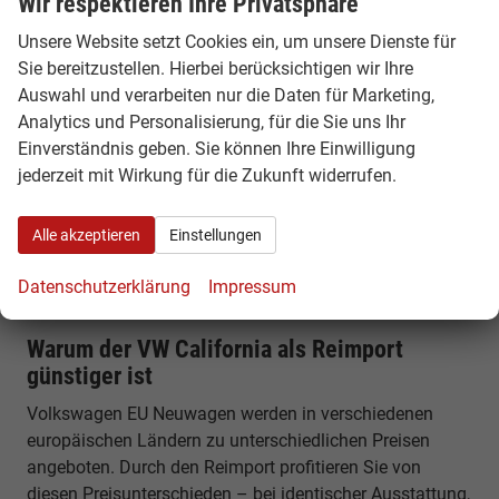
Wir respektieren Ihre Privatsphäre
Alltag & Vanlife
Unsere Website setzt Cookies ein, um unsere Dienste für
Der VW California ist sowohl Camper als auch
Sie bereitzustellen. Hierbei berücksichtigen wir Ihre
Alltagsfahrzeug. Er eignet sich für Pendler, Familien und
Auswahl und verarbeiten nur die Daten für Marketing,
Reisende gleichermaßen und ermöglicht spontane Trips
Analytics und Personalisierung, für die Sie uns Ihr
ohne zusätzliche Planung.
Einverständnis geben. Sie können Ihre Einwilligung
Komfort, Technik & Ausstattung
jederzeit mit Wirkung für die Zukunft widerrufen.
Der California bietet modernes Infotainment, digitales
Alle akzeptieren
Einstellungen
Cockpit und zahlreiche Assistenzsysteme. Gleichzeitig
überzeugt er durch seine Campingausstattung wie
Datenschutzerklärung
Impressum
Küche, Kühlschrank und Schlafsystem.
Warum der VW California als Reimport
günstiger ist
Volkswagen EU Neuwagen werden in verschiedenen
europäischen Ländern zu unterschiedlichen Preisen
angeboten. Durch den Reimport profitieren Sie von
diesen Preisunterschieden – bei identischer Ausstattung,