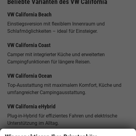
Beliebte Varianten des VW California
VW California Beach
Einstiegsversion mit flexiblem Innenraum und
Schlafmöglichkeiten – ideal für Einsteiger.
VW California Coast
Camper mit integrierter Küche und erweiterten
Campingfunktionen für längere Reisen.
VW California Ocean
Top-Ausstattung mit maximalem Komfort, Küche und
umfangreicher Campingausstattung.
VW California eHybrid
Plug-in-Hybrid für effizientes Fahren und elektrische
Unterstützung im Alltag.