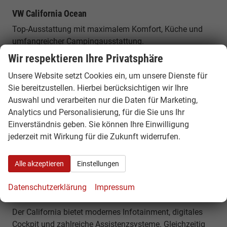
VW California Ocean
Top-Ausstattung mit maximalem Komfort, Küche und
umfangreicher Campingausstattung.
Wir respektieren Ihre Privatsphäre
VW California eHybrid
Unsere Website setzt Cookies ein, um unsere Dienste für
Plug-in-Hybrid für effizientes Fahren und elektrische
Sie bereitzustellen. Hierbei berücksichtigen wir Ihre
Unterstützung im Alltag.
Auswahl und verarbeiten nur die Daten für Marketing,
Analytics und Personalisierung, für die Sie uns Ihr
Alltag & Vanlife
Einverständnis geben. Sie können Ihre Einwilligung
Der VW California ist sowohl Camper als auch
jederzeit mit Wirkung für die Zukunft widerrufen.
Alltagsfahrzeug. Er eignet sich für Pendler, Familien und
Reisende gleichermaßen und ermöglicht spontane Trips
Alle akzeptieren
Einstellungen
ohne zusätzliche Planung.
Datenschutzerklärung
Impressum
Komfort, Technik & Ausstattung
Der California bietet modernes Infotainment, digitales
Cockpit und zahlreiche Assistenzsysteme. Gleichzeitig