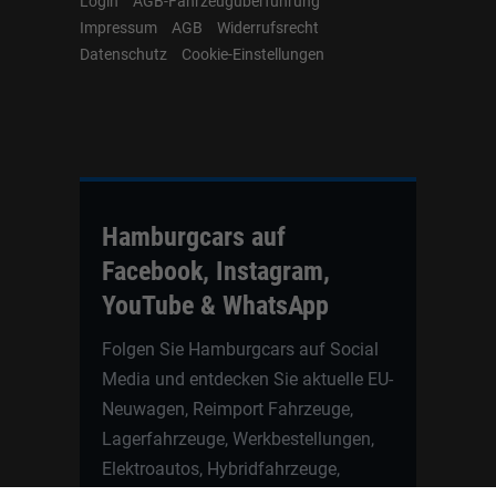
Login
AGB-Fahrzeugüberführung
Impressum
AGB
Widerrufsrecht
Datenschutz
Cookie-Einstellungen
Hamburgcars auf
Facebook, Instagram,
YouTube & WhatsApp
Folgen Sie Hamburgcars auf Social
Media und entdecken Sie aktuelle EU-
Neuwagen, Reimport Fahrzeuge,
Lagerfahrzeuge, Werkbestellungen,
Elektroautos, Hybridfahrzeuge,