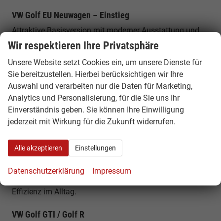
VW Golf EU Neuwagen – Einstieg
Attraktive Basisversion mit moderner Ausstattung und
ideal für Alltag und Pendler.
Wir respektieren Ihre Privatsphäre
Unsere Website setzt Cookies ein, um unsere Dienste für
VW Golf 1.5 TSI / eTSI
Sie bereitzustellen. Hierbei berücksichtigen wir Ihre
Effiziente Benzin- und Mild-Hybrid-Motoren mit optimaler
Auswahl und verarbeiten nur die Daten für Marketing,
Balance aus Leistung und Verbrauch.
Analytics und Personalisierung, für die Sie uns Ihr
Einverständnis geben. Sie können Ihre Einwilligung
VW Golf 2.0 TDI
jederzeit mit Wirkung für die Zukunft widerrufen.
Sparsamer Diesel mit hoher Reichweite – ideal für
Vielfahrer.
Alle akzeptieren
Einstellungen
VW Golf eHybrid / GTE
Datenschutzerklärung
Impressum
Plug-in-Hybrid mit elektrischer Reichweite und hoher
Effizienz im Alltag.
VW Golf GTI / Golf R