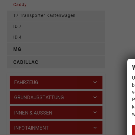
Caddy
T7 Transporter Kastenwagen
ID.7
ID.4
MG
CADILLAC
W
U
FAHRZEUG
b
v
GRUNDAUSSTATTUNG
P
k
INNEN & AUSSEN
w
INFOTAINMENT