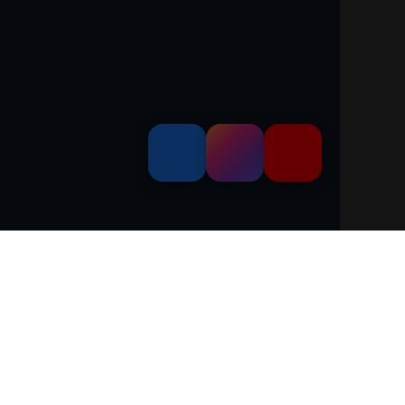
dem 'Leitfaden über den offiziellen Kraftstoffverbrauch, die offiziellen
and GmbH' unentgeltlich erhältlich ist unter www.dat.de.