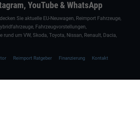
stagram, YouTube & WhatsApp
decken Sie aktuelle EU-Neuwagen, Reimport Fahrzeuge,
Hybridfahrzeuge, Fahrzeugvorstellungen,
rund um VW, Skoda, Toyota, Nissan, Renault, Dacia,
ator
Reimport Ratgeber
Finanzierung
Kontakt
ellen spezifischen CO
-Emissionen und gegebenenfalls zum Stromverbrauch neuer PKW können 
2
' entnommen werden, der an allen Verkaufsstellen und bei der 'Deutschen Automobil Treuh