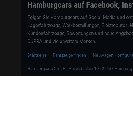
Hamburgcars auf Facebook, In
Folgen Sie Hamburgcars auf Social Media und ent
Lagerfahrzeuge, Werkbestellungen, Elektroautos, 
Kundenfahrzeuge, Bewertungen und neue Angebote 
CUPRA und viele weitere Marken.
Startseite
Fahrzeuge finden
Neuwagen Konfigur
Hamburgcars GmbH · Heselstücken 19 · 22453 Hamburg
📲
WhatsApp Kontakt
Jetzt direkt schreiben
Weitere Informationen zum offiziellen Kraftstoffverbrauch und zu den offizi
spezifischen CO
-Emissionen und den offiziellen Stromverbrauch neuer PKW
2