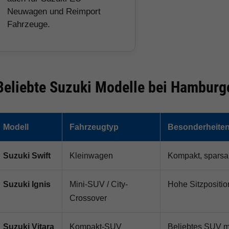
Neuwagen und Reimport
Fahrzeuge.
Beliebte Suzuki Modelle bei Hamburg
Modell
Fahrzeugtyp
Besonderheite
Suzuki Swift
Kleinwagen
Kompakt, sparsam
Suzuki Ignis
Mini-SUV / City-
Hohe Sitzpositi
Crossover
Suzuki Vitara
Kompakt-SUV
Beliebtes SUV mi