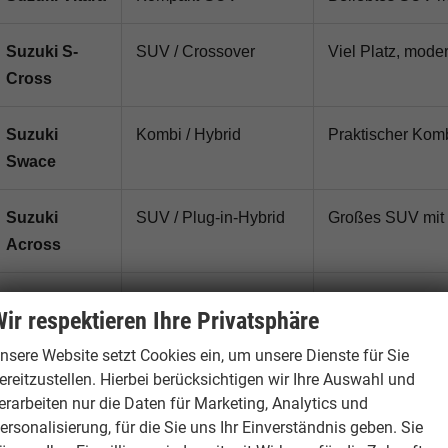
Suzuki S-
SUV / Crossover
Viel Platz, mode
Cross
Suzuki
Kombi / Hybrid
Praktischer Kom
Swace
Suzuki
SUV / Plug-in-Hybrid
Großes SUV mit 
Across
Suzuki
Geländewagen
Kompakt, robust 
ir respektieren Ihre Privatsphäre
Jimny
Nutzfahrzeugku
nsere Website setzt Cookies ein, um unsere Dienste für Sie
ereitzustellen. Hierbei berücksichtigen wir Ihre Auswahl und
erarbeiten nur die Daten für Marketing, Analytics und
Suzuki Reimport: Für wen lohnt sich 
ersonalisierung, für die Sie uns Ihr Einverständnis geben. Sie