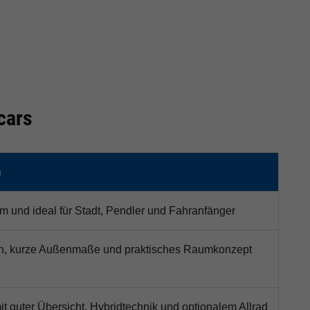
cars
n
 und ideal für Stadt, Pendler und Fahranfänger
on, kurze Außenmaße und praktisches Raumkonzept
t guter Übersicht, Hybridtechnik und optionalem Allrad