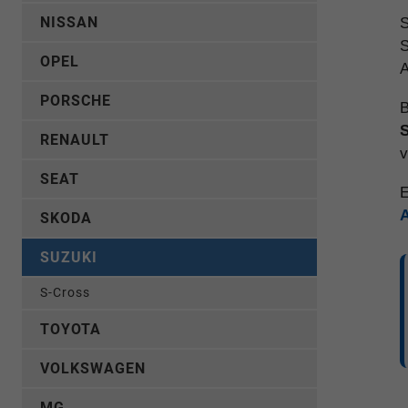
NISSAN
S
S
OPEL
A
PORSCHE
B
S
RENAULT
v
SEAT
E
SKODA
SUZUKI
S-Cross
TOYOTA
VOLKSWAGEN
MG