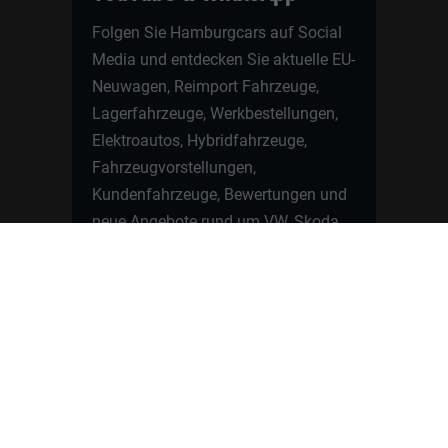
Folgen Sie Hamburgcars auf Social
Media und entdecken Sie aktuelle EU-
Neuwagen, Reimport Fahrzeuge,
Lagerfahrzeuge, Werkbestellungen,
Elektroautos, Hybridfahrzeuge,
Fahrzeugvorstellungen,
Kundenfahrzeuge, Bewertungen und
neue Angebote rund um VW, Skoda,
Toyota, Nissan, Renault, Dacia,
CUPRA und viele weitere Marken.
Startseite
Fahrzeuge finden
Neuwagen Konfigurator
Reimport
Ratgeber
Finanzierung
Kontakt
Hamburgcars GmbH · Heselstücken 19 ·