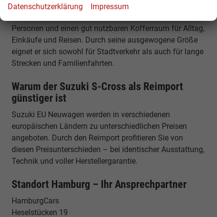
Platzangebot & Alltagstauglichkeit
Datenschutzerklärung
Impressum
Der S-Cross bietet ausreichend Platz für bis zu fünf
Personen und einen gut nutzbaren Kofferraum für Alltag,
Einkäufe und Reisen. Durch seine ausgewogene Größe
eignet er sich sowohl für Stadtverkehr als auch für lange
Strecken und Familienfahrten.
Warum der Suzuki S-Cross als Reimport
günstiger ist
Suzuki EU Neuwagen werden in verschiedenen
europäischen Ländern zu unterschiedlichen Preisen
angeboten. Durch den Reimport profitieren Sie von
diesen Preisunterschieden – bei identischer Ausstattung,
Technik und voller Herstellergarantie.
Standort Hamburg – Ihr Ansprechpartner
HamburgCars
Heselstücken 19