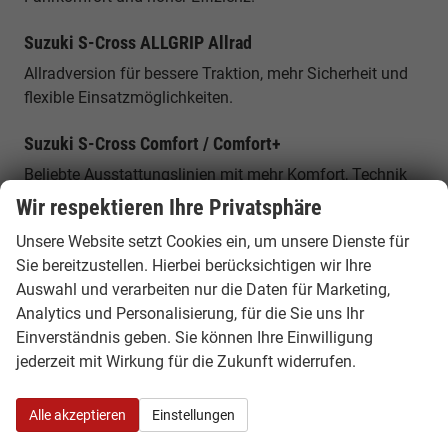
Suzuki S-Cross ALLGRIP Allrad
Allradversion für bessere Traktion, mehr Sicherheit und
flexible Einsatzmöglichkeiten.
Suzuki S-Cross Comfort / Comfort+
Beliebte Ausstattungslinien mit mehr Komfort, Technik
und Assistenzsystemen.
Wir respektieren Ihre Privatsphäre
Unsere Website setzt Cookies ein, um unsere Dienste für
Komfort, Technik & Ausstattung
Sie bereitzustellen. Hierbei berücksichtigen wir Ihre
Der Suzuki S-Cross bietet moderne Assistenzsysteme,
Auswahl und verarbeiten nur die Daten für Marketing,
Infotainment mit Smartphone-Integration und viele
Analytics und Personalisierung, für die Sie uns Ihr
praktische Komfortfunktionen. Je nach Ausstattung sind
Einverständnis geben. Sie können Ihre Einwilligung
unter anderem Rückfahrkamera, Navigationssystem,
jederzeit mit Wirkung für die Zukunft widerrufen.
Klimaautomatik, LED-Scheinwerfer und
Sicherheitsassistenten verfügbar.
Alle akzeptieren
Einstellungen