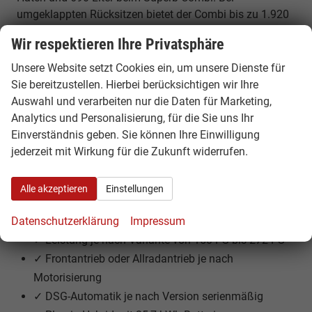
umgeklappten Rücksitzen bietet der Combi bis zu 1.920
Liter Ladevolumen.
Wir respektieren Ihre Privatsphäre
Technische Highlights des Škoda Superb
Unsere Website setzt Cookies ein, um unsere Dienste für
Sie bereitzustellen. Hierbei berücksichtigen wir Ihre
✓ Fahrzeuglänge Superb Hatch: 4.912 mm
Auswahl und verarbeiten nur die Daten für Marketing,
✓ Fahrzeuglänge Superb Combi: 4.902 mm
Analytics und Personalisierung, für die Sie uns Ihr
✓ Radstand: 2.841 mm
Einverständnis geben. Sie können Ihre Einwilligung
✓ 5 Sitzplätze
jederzeit mit Wirkung für die Zukunft widerrufen.
✓ Kofferraumvolumen Hatch: 645 Liter
✓ Kofferraumvolumen Combi: 690 bis 1.920 Liter
Alle akzeptieren
Einstellungen
✓ Benzin-, Diesel-, Mildhybrid- und Plug-in-Hybrid-
Datenschutzerklärung
Impressum
Antriebe
✓ Leistung je nach Variante von 150 PS bis 272 PS
✓ Frontantrieb oder Allradantrieb je nach
Motorisierung
✓ DSG-Automatik je nach Version serienmäßig