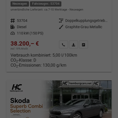
Neuwagen
Fahrzeugnr.: 53704
unverbindliche Lieferzeit: ca.7-10 Werktage
Neuwagen
Fahrzeugnr.
53704
Getriebe
Doppelkupplungsgetriebe (DSG)
Kraftstoff
Diesel
Außenfarbe
Graphite-Grau Metallic
Leistung
110 kW (150 PS)
38.200,– €
Kontakt & Angebot anfordern
PDF-Datei, Fahrzeugexposé d
Fahrzeug merken/Expo
incl. 19% MwSt.
Verbrauch kombiniert:
5,00 l/100km
CO
-Klasse:
D
2
CO
-Emissionen:
130,00 g/km
2