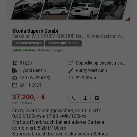
Skoda Superb Combi
Selection iV 1,5 PHEV AHK HUD Navi, Winter-Assistenz-Infotainment-Transport-Paket
Gebrauchtwagen
Fahrzeugnr.: 51220
sofort lieferbar
Gebrauchtwagen
Fahrzeugnr.
51220
Getriebe
Doppelkupplungsgetriebe (DSG)
Kraftstoff
Hybrid Benzin
Außenfarbe
Purity Weiß (uni)
Leistung
150 kW (204 PS)
Kilometerstand
29.900 km
24.11.2025
37.200,– €
Kontakt & Angebot anfordern
PDF-Datei, Fahrzeugexposé d
Fahrzeug merken/Expo
incl. 19% MwSt.
Energieverbrauch (gewichtet, kombiniert):
0,40 l/100km + 15,80 kWh/100km
Kraftstoffverbrauch bei entladener Batterie
kombiniert:
5,20 l/100km
Stromverbrauch bei rein elektrischem Betrieb