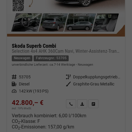
Skoda Superb Combi
Selection 4x4 AHK 360Cam Navi, Winter-Assistenz-Transportpaket
Neuwagen
Fahrzeugnr.: 53705
unverbindliche Lieferzeit: ca.7-14 Werktage
Neuwagen
Fahrzeugnr.
53705
Getriebe
Doppelkupplungsgetriebe (DSG)
Kraftstoff
Diesel
Außenfarbe
Graphite-Grau Metallic
Leistung
142 kW (193 PS)
42.800,– €
Kontakt & Angebot anfordern
PDF-Datei, Fahrzeugexposé d
Fahrzeug merken/Expo
incl. 19% MwSt.
Verbrauch kombiniert:
6,00 l/100km
CO
-Klasse:
F
2
CO
-Emissionen:
157,00 g/km
2