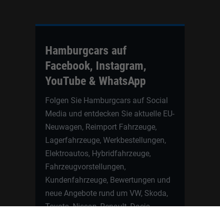
Hamburgcars auf
Facebook, Instagram,
YouTube & WhatsApp
Folgen Sie Hamburgcars auf Social
Media und entdecken Sie aktuelle EU-
Neuwagen, Reimport Fahrzeuge,
Lagerfahrzeuge, Werkbestellungen,
Elektroautos, Hybridfahrzeuge,
Fahrzeugvorstellungen,
Kundenfahrzeuge, Bewertungen und
neue Angebote rund um VW, Skoda,
Toyota, Nissan, Renault, Dacia,
CUPRA und viele weitere Marken.