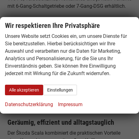
mit 6-Gang-Schaltgetriebe oder 7-Gang-DSG erhältlich.
Škoda Scala 1.5 TSI 150 PS
Wir respektieren Ihre Privatsphäre
150 PS, Turbobenziner, Frontantrieb und je nach
Unsere Website setzt Cookies ein, um unsere Dienste für
Ausführung mit 6-Gang-Schaltgetriebe oder 7-Gang-DSG
Sie bereitzustellen. Hierbei berücksichtigen wir Ihre
– für mehr Leistung bei hoher Alltagstauglichkeit.
Auswahl und verarbeiten nur die Daten für Marketing,
Analytics und Personalisierung, für die Sie uns Ihr
Warum ein Škoda Scala EU Reimport
Einverständnis geben. Sie können Ihre Einwilligung
günstiger ist
jederzeit mit Wirkung für die Zukunft widerrufen.
Innerhalb Europas unterscheiden sich Fahrzeugpreise je
nach Land, Ausstattung und Verfügbarkeit. Durch einen
Alle akzeptieren
Einstellungen
EU-Reimport können Sie von attraktiven Konditionen
profitieren – mit identischer Fahrzeugqualität und
Datenschutzerklärung
Impressum
europaweiter Herstellergarantie.
Geräumig, effizient und alltagstauglich
Der Škoda Scala kombiniert die praktischen Vorteile