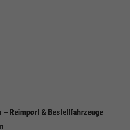
cken
 – Reimport & Bestellfahrzeuge
en