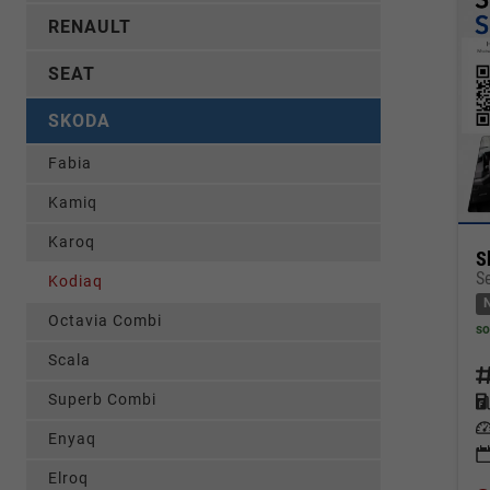
RENAULT
SEAT
SKODA
Fabia
Kamiq
Karoq
S
Kodiaq
Octavia Combi
so
Scala
Fahrz
Superb Combi
Kraf
Leis
Enyaq
Elroq