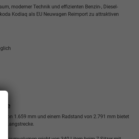
Raum, moderner Technik und effizienten Benzin-, Diesel-
 Škoda Kodiaq als EU Neuwagen Reimport zu attraktiven
glich
eise
Höhe von 1.659 mm und einem Radstand von 2.791 mm bietet
und Langstrecke.
Kofferraumvolumen reicht von 340 Litern beim 7-Sitzer mit