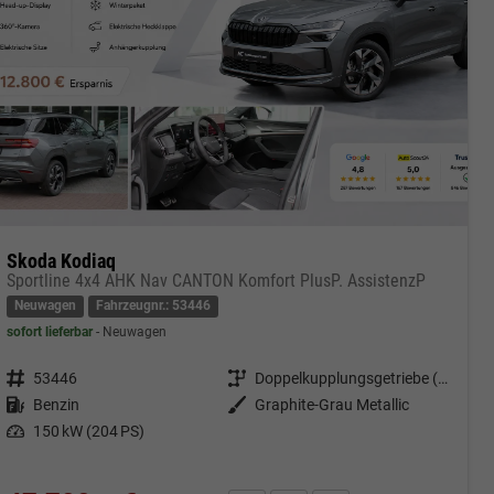
Skoda Kodiaq
Sportline 4x4 AHK Nav CANTON Komfort PlusP. AssistenzP
Neuwagen
Fahrzeugnr.: 53446
sofort lieferbar
Neuwagen
Fahrzeugnr.
53446
Getriebe
Doppelkupplungsgetriebe (DSG)
Kraftstoff
Benzin
Außenfarbe
Graphite-Grau Metallic
Leistung
150 kW (204 PS)