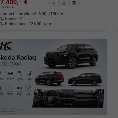
7.400,– €
Kontakt & Angebot anfordern
PDF-Datei, Fahrzeugexposé drucken
Fahrzeug merken/Expose dru
cl. 19% MwSt.
erbrauch kombiniert:
6,00 l/100km
O
-Klasse:
E
2
O
-Emissionen:
136,00 g/km
2