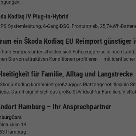
ingungen.
da Kodiaq iV Plug-in-Hybrid
 PS Systemleistung, 6-Gang-DSG, Frontantrieb, 25,7-kWh-Batteri
rum ein Škoda Kodiaq EU Reimport günstiger i
erhalb Europas unterscheiden sich Fahrzeugpreise je nach Land,
en Sie von attraktiven Konditionen profitieren – mit identische
lseitigkeit für Familie, Alltag und Langstrecke
 Škoda Kodiaq kombiniert großzügiges Platzangebot, flexible Si
iebe. Damit eignet sich das große SUV ideal für Familien, Vielfah
andort Hamburg – Ihr Ansprechpartner
burgCars
elstücken 19
53 Hamburg