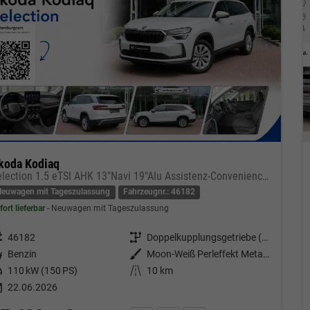
koda Kodiaq
Selection 1.5 eTSI AHK 13"Navi 19"Alu Assistenz-Convenience-WinterP
Neuwagen mit Tageszulassung
Fahrzeugnr.: 46182
fort lieferbar
Neuwagen mit Tageszulassung
eugnr.
46182
Getriebe
Doppelkupplungsgetriebe (DSG)
tstoff
Benzin
Außenfarbe
Moon-Weiß Perleffekt Metallic
tung
110 kW (150 PS)
Kilometerstand
10 km
22.06.2026