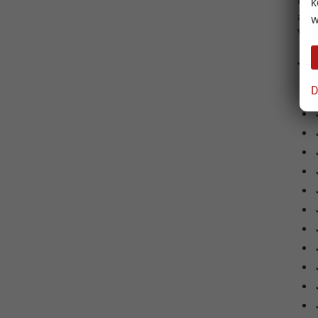
k
alle
w
Ver
Te
D