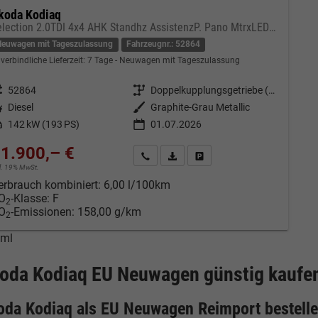
koda Kodiaq
Selection 2.0TDI 4x4 AHK Standhz AssistenzP. Pano MtrxLED PerformanceP. Nav
Neuwagen mit Tageszulassung
Fahrzeugnr.: 52864
verbindliche Lieferzeit:
7 Tage
Neuwagen mit Tageszulassung
eugnr.
52864
Getriebe
Doppelkupplungsgetriebe (DSG)
tstoff
Diesel
Außenfarbe
Graphite-Grau Metallic
tung
142 kW (193 PS)
01.07.2026
1.900,– €
Kontakt & Angebot anfordern
PDF-Datei, Fahrzeugexposé drucken
Fahrzeug merken/Expose dru
cl. 19% MwSt.
erbrauch kombiniert:
6,00 l/100km
O
-Klasse:
F
2
O
-Emissionen:
158,00 g/km
2
tml
oda Kodiaq EU Neuwagen günstig kaufen
oda Kodiaq als EU Neuwagen Reimport bestell