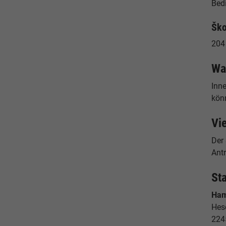
Bed
Ško
204
Wa
Inn
könn
Vie
Der
Antr
St
Ham
Hes
224