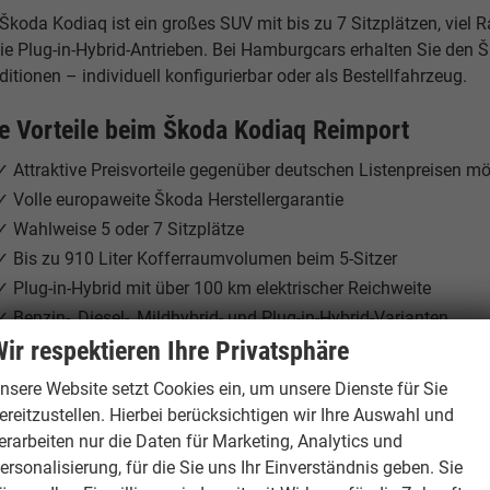
Škoda Kodiaq ist ein großes SUV mit bis zu 7 Sitzplätzen, viel 
ie Plug-in-Hybrid-Antrieben. Bei Hamburgcars erhalten Sie den
itionen – individuell konfigurierbar oder als Bestellfahrzeug.
re Vorteile beim Škoda Kodiaq Reimport
✓ Attraktive Preisvorteile gegenüber deutschen Listenpreisen mö
✓ Volle europaweite Škoda Herstellergarantie
✓ Wahlweise 5 oder 7 Sitzplätze
✓ Bis zu 910 Liter Kofferraumvolumen beim 5-Sitzer
✓ Plug-in-Hybrid mit über 100 km elektrischer Reichweite
✓ Benzin-, Diesel-, Mildhybrid- und Plug-in-Hybrid-Varianten
ir respektieren Ihre Privatsphäre
oda Kodiaq – Das große SUV für Familie und R
nsere Website setzt Cookies ein, um unsere Dienste für Sie
 einer Länge von 4.758 mm, einer Breite von 1.864 mm, einer 
ereitzustellen. Hierbei berücksichtigen wir Ihre Auswahl und
Škoda Kodiaq großzügige Platzverhältnisse für Alltag, Familie 
erarbeiten nur die Daten für Marketing, Analytics und
ersonalisierung, für die Sie uns Ihr Einverständnis geben. Sie
Kodiaq ist je nach Version als 5- oder 7-Sitzer erhältlich. Das 