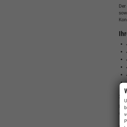
Der 
sow
Kond
Ih
W
Šk
U
Mit
b
der 
v
P
Der 