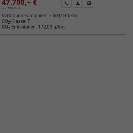
47.700,– €
cken
Kontakt & Angebot anfordern
PDF-Datei, Fahrzeugexposé druc
Fahrzeug merken/Expose 
incl. 19% MwSt.
Verbrauch kombiniert:
7,60 l/100km
CO
-Klasse:
F
2
CO
-Emissionen:
172,00 g/km
2