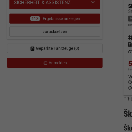
SICHERHEIT & ASSISTENZ
S
113
Ergebnisse anzeigen
un
zurücksetzen
Fahrz
Kraf
Geparkte Fahrzeuge (
0
)
Leis
5
Anmelden
in
V
C
C
```h
Šk
Šk