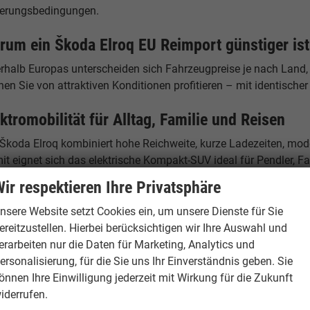
terungsbedingungen.
rum ein Škoda Elroq EU Reimport günstiger ist
erhalb Europas unterscheiden sich Fahrzeugpreise je nach Land,
en Sie von attraktiven Konditionen profitieren – mit identische
ktromobilität für Alltag, Familie und Reisen
 Škoda Elroq kombiniert hohe Reichweite, kurze Ladezeiten, mo
t eignet sich das elektrische Kompakt-SUV ideal für Pendler, Fa
ir respektieren Ihre Privatsphäre
andort Hamburg – Ihr Ansprechpartner
nsere Website setzt Cookies ein, um unsere Dienste für Sie
burgCars
ereitzustellen. Hierbei berücksichtigen wir Ihre Auswahl und
elstücken 19
erarbeiten nur die Daten für Marketing, Analytics und
53 Hamburg
ersonalisierung, für die Sie uns Ihr Einverständnis geben. Sie
tschland
önnen Ihre Einwilligung jederzeit mit Wirkung für die Zukunft
iderrufen.
fon: +49 40 500 977 29 - 0