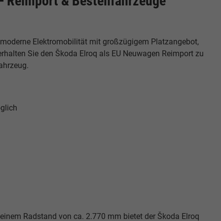
– Reimport & Bestellfahrzeuge
t moderne Elektromobilität mit großzügigem Platzangebot,
s erhalten Sie den Škoda Elroq als EU Neuwagen Reimport zu
fahrzeug.
glich
 einem Radstand von ca. 2.770 mm bietet der Škoda Elroq