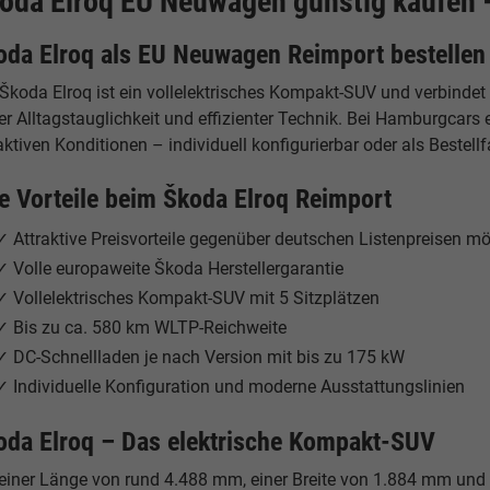
oda Elroq EU Neuwagen günstig kaufen 
oda Elroq als EU Neuwagen Reimport bestellen
 Škoda Elroq ist ein vollelektrisches Kompakt-SUV und verbinde
er Alltagstauglichkeit und effizienter Technik. Bei Hamburgcar
aktiven Konditionen – individuell konfigurierbar oder als Bestell
re Vorteile beim Škoda Elroq Reimport
✓ Attraktive Preisvorteile gegenüber deutschen Listenpreisen mö
✓ Volle europaweite Škoda Herstellergarantie
✓ Vollelektrisches Kompakt-SUV mit 5 Sitzplätzen
✓ Bis zu ca. 580 km WLTP-Reichweite
✓ DC-Schnellladen je nach Version mit bis zu 175 kW
✓ Individuelle Konfiguration und moderne Ausstattungslinien
oda Elroq – Das elektrische Kompakt-SUV
 einer Länge von rund 4.488 mm, einer Breite von 1.884 mm und