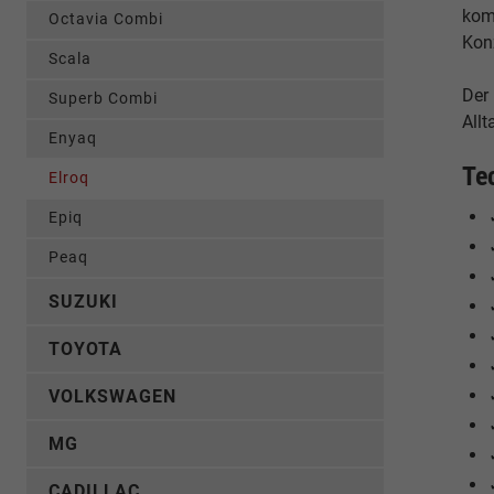
kom
Octavia Combi
Konz
Scala
Der
Superb Combi
Allt
Enyaq
Te
Elroq
Epiq
Peaq
SUZUKI
TOYOTA
VOLKSWAGEN
MG
CADILLAC