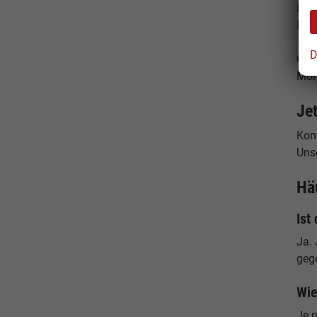
Fax
E-M
D
Öff
Mon
Je
Konf
Uns
Hä
Ist
Ja. 
geg
Wie
Je n