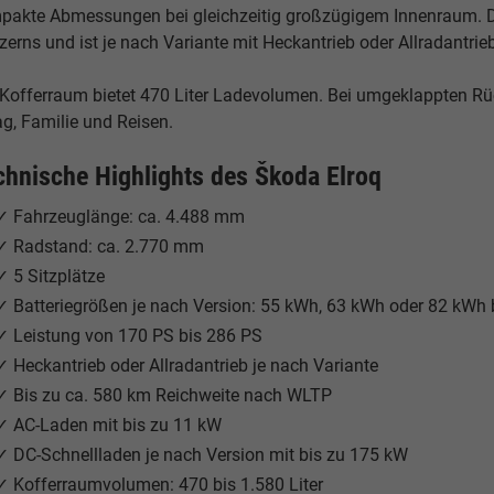
pakte Abmessungen bei gleichzeitig großzügigem Innenraum. D
erns und ist je nach Variante mit Heckantrieb oder Allradantrieb
 Kofferraum bietet 470 Liter Ladevolumen. Bei umgeklappten Rück
ag, Familie und Reisen.
chnische Highlights des Škoda Elroq
✓ Fahrzeuglänge: ca. 4.488 mm
✓ Radstand: ca. 2.770 mm
✓ 5 Sitzplätze
✓ Batteriegrößen je nach Version: 55 kWh, 63 kWh oder 82 kWh 
✓ Leistung von 170 PS bis 286 PS
✓ Heckantrieb oder Allradantrieb je nach Variante
✓ Bis zu ca. 580 km Reichweite nach WLTP
✓ AC-Laden mit bis zu 11 kW
✓ DC-Schnellladen je nach Version mit bis zu 175 kW
✓ Kofferraumvolumen: 470 bis 1.580 Liter