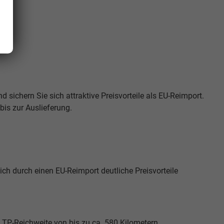
d sichern Sie sich attraktive Preisvorteile als EU-Reimport.
is zur Auslieferung.
ch durch einen EU-Reimport deutliche Preisvorteile
WLTP-Reichweite von bis zu ca. 580 Kilometern.