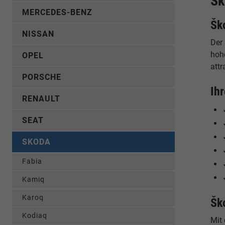
Šk
MERCEDES-BENZ
Šk
NISSAN
Der
hoh
OPEL
attr
PORSCHE
Ih
RENAULT
SEAT
SKODA
Fabia
Kamiq
Karoq
Šk
Kodiaq
Mit