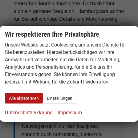
deutschen Modell abweichen. Deshalb lohnt
sich ein genauer Vergleich. Hamburgcars achtet
für Sie auf wichtige Details wie Motorisierung,
Getriebe, Ausstattungslinie, Assistenzsysteme,
Wir respektieren Ihre Privatsphäre
Lieferzeit, Garantie und Fahrzeugdokumente.
Unsere Website setzt Cookies ein, um unsere Dienste für
Häufig gefragte Ausstattungen sind
LED-
Sie bereitzustellen. Hierbei berücksichtigen wir Ihre
Scheinwerfer, DSG-Automatik,
Auswahl und verarbeiten nur die Daten für Marketing,
Rückfahrkamera, Navigationssystem,
Analytics und Personalisierung, für die Sie uns Ihr
Sitzheizung, Klimaautomatik, digitales
Einverständnis geben. Sie können Ihre Einwilligung
Cockpit, Apple CarPlay, Android Auto,
jederzeit mit Wirkung für die Zukunft widerrufen.
Abstandstempomat, Anhängerkupplung
und
moderne Assistenzsysteme.
Alle akzeptieren
Einstellungen
Datenschutzerklärung
Impressum
Tipp:
Vergleichen Sie bei Seat EU-
Neuwagen nicht nur den Kaufpreis,
sondern auch Ausstattung, Lieferzeit,