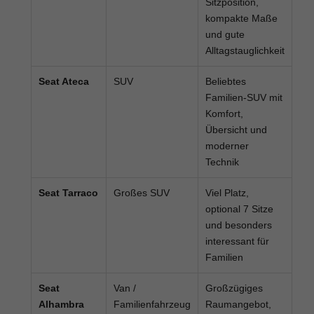
Sitzposition,
kompakte Maße
und gute
Alltagstauglichkeit
Seat Ateca
SUV
Beliebtes
Familien-SUV mit
Komfort,
Übersicht und
moderner
Technik
Seat Tarraco
Großes SUV
Viel Platz,
optional 7 Sitze
und besonders
interessant für
Familien
Seat
Van /
Großzügiges
Alhambra
Familienfahrzeug
Raumangebot,