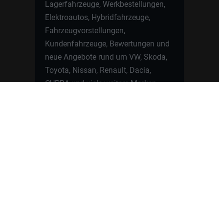
Lagerfahrzeuge, Werkbestellungen,
Elektroautos, Hybridfahrzeuge,
Fahrzeugvorstellungen,
Kundenfahrzeuge, Bewertungen und
neue Angebote rund um VW, Skoda,
Toyota, Nissan, Renault, Dacia,
CUPRA und viele weitere Marken.
Startseite
Fahrzeuge finden
Neuwagen Konfigurator
Reimport
Ratgeber
Finanzierung
Kontakt
Hamburgcars GmbH · Heselstücken 19 ·
22453 Hamburg
WhatsApp Kontakt
📲
Jetzt direkt schreiben