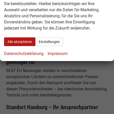
Sie bereitzustellen. Hierbei berücksichtigen wir Ihre
Auswahl und verarbeiten nur die Daten für Marketing,
Komfort, Technik & Ausstattung
Analytics und Personalisierung, für die Sie uns Ihr
Der Leon ST verfügt über modernes Infotainment,
Einverständnis geben. Sie können Ihre Einwilligung
digitales Cockpit und zahlreiche Assistenzsysteme.
jederzeit mit Wirkung für die Zukunft widerrufen.
Funktionen wie Spurhalteassistent, Notbremsfunktion
und Smartphone-Integration sorgen für Sicherheit und
Alle akzeptieren
Einstellungen
Komfort im Alltag.
Datenschutzerklärung
Impressum
Warum der SEAT Leon ST als Reimport
günstiger ist
SEAT EU Neuwagen werden in verschiedenen
europäischen Ländern zu unterschiedlichen Preisen
angeboten. Durch den Reimport profitieren Sie von
diesen Preisunterschieden – bei identischer Ausstattung,
Technik und voller Herstellergarantie.
Standort Hamburg – Ihr Ansprechpartner