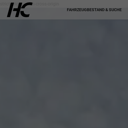
strict-origin-when-cross-origin
FAHRZEUGBESTAND & SUCHE