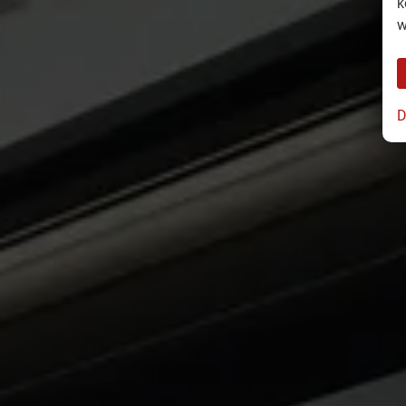
k
w
D