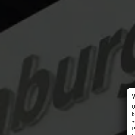
W
U
b
v
P