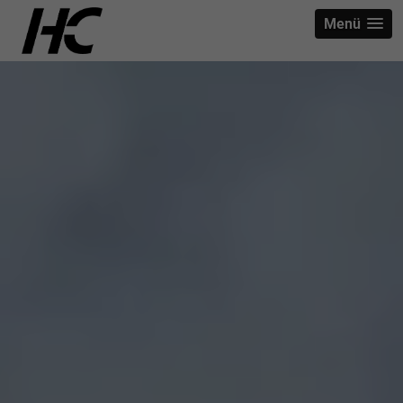
strict-origin-when-cross-origin
Menü