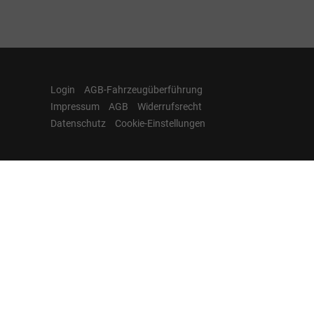
Login
AGB-Fahrzeugüberführung
Impressum
AGB
Widerrufsrecht
Datenschutz
Cookie-Einstellungen
Hamburgcars auf
Facebook, Instagram,
YouTube & WhatsApp
Folgen Sie Hamburgcars auf Social