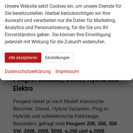
Unsere Website setzt Cookies ein, um unsere Dienste für
Tipp:
Vergleichen Sie bei Peugeot EU-
Sie bereitzustellen. Hierbei berücksichtigen wir Ihre
Neuwagen nicht nur den Kaufpreis,
Auswahl und verarbeiten nur die Daten für Marketing,
sondern auch Ausstattung, Lieferzeit,
Analytics und Personalisierung, für die Sie uns Ihr
Garantieumfang und mögliche
Einverständnis geben. Sie können Ihre Einwilligung
Zusatzkosten. So erkennen Sie den
jederzeit mit Wirkung für die Zukunft widerrufen.
tatsächlichen Preisvorteil.
Alle akzeptieren
Einstellungen
Datenschutzerklärung
Impressum
Peugeot Benziner, Diesel, Hybrid und
Elektro
Peugeot bietet je nach Modell klassische
Benziner, Diesel, Hybrid-Varianten, Plug-in-
Hybride und vollelektrische Fahrzeuge.
Besonders gefragt sind
Peugeot 208, 308, 308
SW, 2008, 3008, 5008, e-208 und e-2008
.