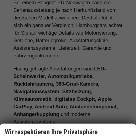
Bei einem Peugeot EU-Neuwagen kann die
Serienausstattung je nach Herkunftsland vom
deutschen Modell abweichen. Deshalb lohnt
sich ein genauer Vergleich. Hamburgcars achtet
für Sie auf wichtige Details wie Motorisierung,
Getriebe, Batteriegröße, Ausstattungslinie,
Assistenzsysteme, Lieferzeit, Garantie und
Fahrzeugdokumente.
Häufig gefragte Ausstattungen sind
LED-
Scheinwerfer, Automatikgetriebe,
Rückfahrkamera, 360-Grad-Kamera,
Navigationssystem, Sitzheizung,
Klimaautomatik, digitales Cockpit, Apple
CarPlay, Android Auto, Abstandstempomat,
Anhängerkupplung
und moderne
Assistenzsysteme.
Wir respektieren Ihre Privatsphäre