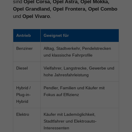
Neuwagens. Auf Wunsch unterstützen wir Sie
bei Angebotsvergleich, Ausstattung,
Finanzierung, Zulassung und bundesweiter
Anlieferung.
Viele Interessenten suchen gezielt nach
Opel
Reimport
,
Opel EU-Neuwagen
,
Opel günstig
kaufen
,
Opel Rabatt
,
Opel Tageszulassung
,
Opel Astra Reimport
,
Opel Corsa EU-
Neuwagen
oder
Opel Konfigurator
. Genau
dafür ist diese Opel Markenseite ausgelegt.
Kundenbewertungen zu Opel EU-
Neuwagen bei Hamburgcars
★★★★★ Familie M.
„Wir haben unseren Opel Astra Sports