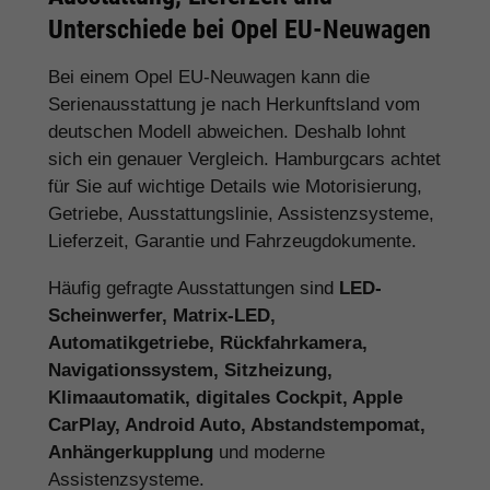
Opel Benziner, Diesel, Hybrid und
Elektro
Opel bietet je nach Modell klassische Benziner,
Diesel, Hybrid-Varianten, Plug-in-Hybride und
vollelektrische Fahrzeuge. Besonders gefragt
sind
Opel Corsa, Opel Astra, Opel Mokka,
Opel Grandland, Opel Frontera, Opel Combo
und
Opel Vivaro
.
Antrieb
Geeignet für
Benziner
Alltag, Stadtverkehr, Pendelstrecken
und klassische Fahrprofile
Diesel
Vielfahrer, Langstrecke, Gewerbe und
hohe Jahresfahrleistung
Hybrid /
Pendler, Familien und Käufer mit