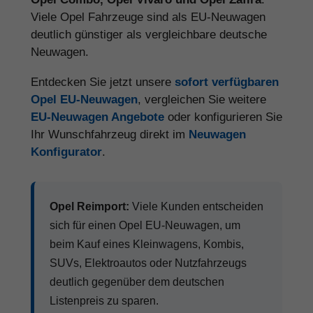
Neuwagen möglich.
Große Modellvielfalt
Opel bietet vom Corsa über Astra,
Mokka, Grandland und Frontera bis
Vivaro viele Modelle für unterschiedliche
Ansprüche.
Benziner, Hybrid & Elektro
Je nach Modell gibt es Opel Fahrzeuge
als Benziner, Diesel, Hybrid, Plug-in-
Hybrid oder vollelektrische Variante.