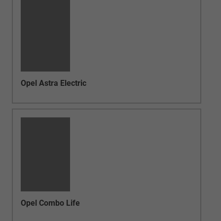
moderner Ausstattung und bundesweiter
Beratung.
Besonders beliebt sind Modelle wie
Opel
Corsa, Opel Astra, Opel Mokka, Opel
Grandland, Opel Frontera, Opel Crossland,
Opel Combo, Opel Vivaro und Opel Zafira
.
Viele Opel Fahrzeuge sind als EU-Neuwagen
deutlich günstiger als vergleichbare deutsche
Neuwagen.
Entdecken Sie jetzt unsere
sofort verfügbaren
Opel EU-Neuwagen
, vergleichen Sie weitere
EU-Neuwagen Angebote
oder konfigurieren Sie
Ihr Wunschfahrzeug direkt im
Neuwagen
Konfigurator
.
Opel Reimport:
Viele Kunden entscheiden