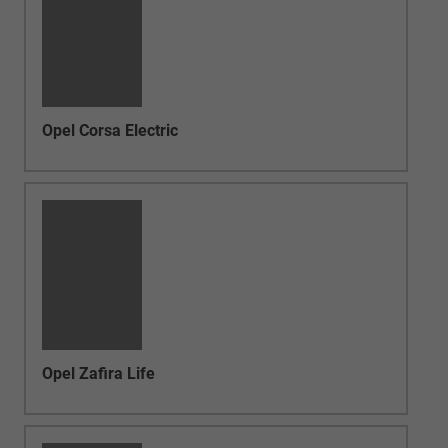
Opel Combo Life
Opel EU-Neuwagen &
Reimport günstig kaufen
Sie suchen einen günstigen
Opel EU-
Neuwagen
oder einen
Opel Reimport
?
Hamburgcars bietet attraktive Opel Neuwagen,
EU-Reimporte, Tageszulassungen und
Vorlauffahrzeuge mit starken Preisvorteilen,