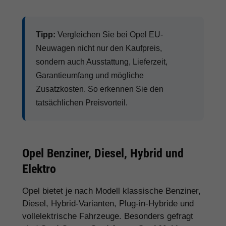
Plug-in-
Fokus auf Effizienz
Hybrid
Elektro
Käufer mit Lademöglichkeit,
Stadtfahrer und Elektroauto-
Interessenten
Mehr Informationen finden Sie im
Hamburgcars
Ratgeber für EU-Neuwagen, Reimporte und
Elektroauto-Förderung
.
Bundesweite Beratung, Finanzierung
& Lieferung
Hamburgcars berät Kunden aus ganz
Deutschland beim Kauf eines Opel EU-