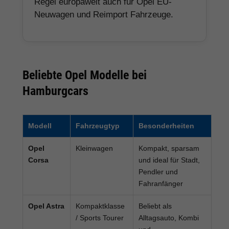
Opel
Familien-SUV
Praktisches SUV, je
Frontera
nach Angebot als
Hybrid oder Electric
erhältlich
Opel
Hochdachkombi
Viel Platz für
Combo
/ Nutzfahrzeug
Familie, Gewerbe
und flexible Nutzung
Opel
Transporter /
Geeignet für
Vivaro
Van
Gewerbe,
Handwerk, Shuttle-
Service und
Nutzfahrzeugkunden
Opel Reimport: Für wen lohnt sich
das?