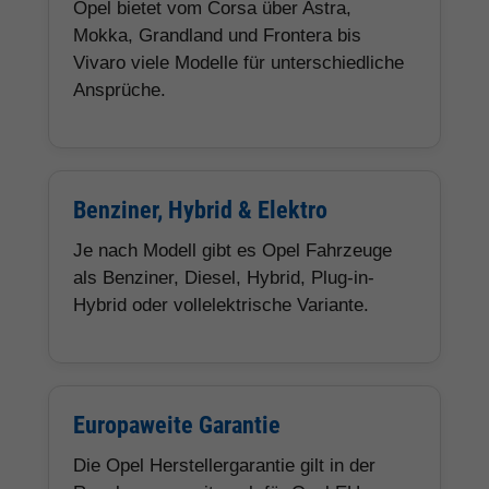
Corsa
und ideal für Stadt,
Pendler und
Fahranfänger
Opel Astra
Kompaktklasse
Beliebt als
/ Sports Tourer
Alltagsauto, Kombi
und
Familienfahrzeug
Opel
Kompakt-SUV
Modernes Design,
Mokka
erhöhte Sitzposition
und gute
Alltagstauglichkeit
Opel
SUV
Familien-SUV mit
Grandland
viel Komfort,
Assistenzsystemen
und moderner
Technik