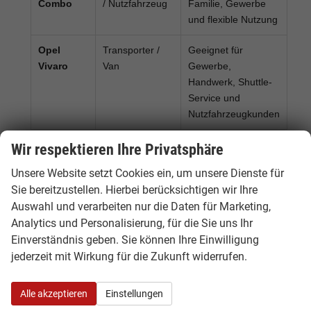
Für Gewerbekunden:
Opel Combo, Vivaro
und weitere Nutzfahrzeuge
Ausstattung, Lieferzeit und
Unterschiede bei Opel EU-Neuwagen
Wir respektieren Ihre Privatsphäre
Bei einem Opel EU-Neuwagen kann die
Serienausstattung je nach Herkunftsland vom
Unsere Website setzt Cookies ein, um unsere Dienste für
deutschen Modell abweichen. Deshalb lohnt
Sie bereitzustellen. Hierbei berücksichtigen wir Ihre
sich ein genauer Vergleich. Hamburgcars achtet
Auswahl und verarbeiten nur die Daten für Marketing,
für Sie auf wichtige Details wie Motorisierung,
Analytics und Personalisierung, für die Sie uns Ihr
Getriebe, Ausstattungslinie, Assistenzsysteme,
Einverständnis geben. Sie können Ihre Einwilligung
Lieferzeit, Garantie und Fahrzeugdokumente.
jederzeit mit Wirkung für die Zukunft widerrufen.
Häufig gefragte Ausstattungen sind
LED-
Alle akzeptieren
Einstellungen
Scheinwerfer, Matrix-LED,