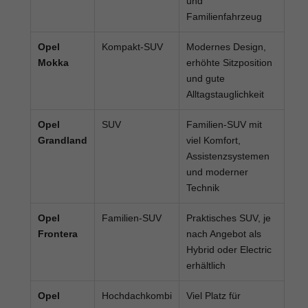
Ein
Opel Reimport
lohnt sich besonders für
Käufer, die einen modernen Neuwagen mit guter
Ausstattung und starkem Preis-Leistungs-
Verhältnis suchen. Hamburgcars prüft
Ausstattung, Motorisierung, Lieferzeit,
Garantiebedingungen und Fahrzeugdetails
transparent vor dem Kauf.
Für Stadtfahrer:
Opel Corsa, Opel Mokka
und Opel Corsa Electric
Für Familien:
Opel Astra Sports Tourer,
Grandland, Frontera und Combo
Für Pendler:
Opel Corsa, Astra, Mokka und
elektrifizierte Modelle
Für SUV-Fans:
Opel Mokka, Grandland und
Frontera