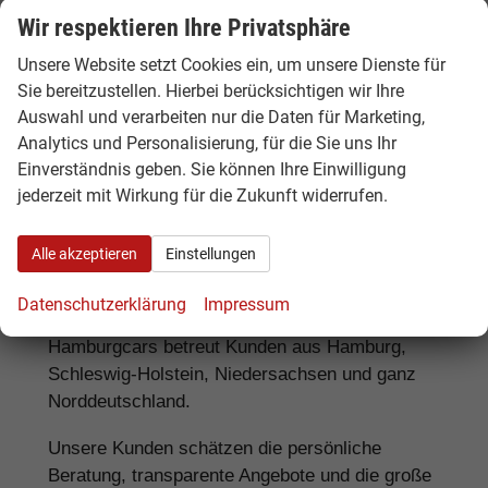
Wir respektieren Ihre Privatsphäre
Preisvorteil
EU-Neuwagen-Angebot mit
Unsere Website setzt Cookies ein, um unsere Dienste für
deutschem Listenpreis und
Ausstattung vergleichen
Sie bereitzustellen. Hierbei berücksichtigen wir Ihre
Auswahl und verarbeiten nur die Daten für Marketing,
Analytics und Personalisierung, für die Sie uns Ihr
Mehr Informationen finden Sie im
Hamburgcars
Einverständnis geben. Sie können Ihre Einwilligung
Ratgeber für EU-Neuwagen & Elektroauto-
jederzeit mit Wirkung für die Zukunft widerrufen.
Förderung
.
Alle akzeptieren
Einstellungen
Standort Hamburg & Beratung
Datenschutzerklärung
Impressum
Hamburgcars betreut Kunden aus Hamburg,
Schleswig-Holstein, Niedersachsen und ganz
Norddeutschland.
Unsere Kunden schätzen die persönliche
Beratung, transparente Angebote und die große