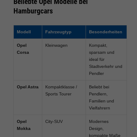
Beliebte Opel Modelle bei
Hamburgcars
Modell
Fahrzeugtyp
Besonderheiten
Opel
Kleinwagen
Kompakt,
Corsa
sparsam und
ideal für
Stadtverkehr und
Pendler
Opel Astra
Kompaktklasse /
Beliebt bei
Sports Tourer
Pendlern,
Familien und
Vielfahrern
Opel
City-SUV
Modernes
Mokka
Design,
kompakte Maße