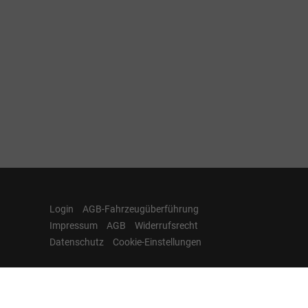
Login
AGB-Fahrzeugüberführung
Impressum
AGB
Widerrufsrecht
Datenschutz
Cookie-Einstellungen