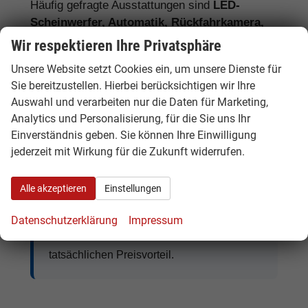
Häufig gefragte Ausstattungen sind
LED-
Scheinwerfer, Automatik, Rückfahrkamera,
360-Grad-Kamera, Navigationssystem,
Wir respektieren Ihre Privatsphäre
Sitzheizung, Klimaautomatik, digitales
Unsere Website setzt Cookies ein, um unsere Dienste für
Cockpit, Apple CarPlay, Android Auto,
Sie bereitzustellen. Hierbei berücksichtigen wir Ihre
Abstandstempomat, Anhängerkupplung
und
Auswahl und verarbeiten nur die Daten für Marketing,
moderne Assistenzsysteme.
Analytics und Personalisierung, für die Sie uns Ihr
Einverständnis geben. Sie können Ihre Einwilligung
jederzeit mit Wirkung für die Zukunft widerrufen.
Tipp:
Vergleichen Sie bei Nissan EU-
Neuwagen nicht nur den Kaufpreis,
Alle akzeptieren
Einstellungen
sondern auch Ausstattung, Lieferzeit,
Garantieumfang und mögliche
Datenschutzerklärung
Impressum
Zusatzkosten. So erkennen Sie den
tatsächlichen Preisvorteil.