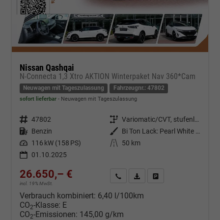
Nissan Qashqai
N-Connecta 1,3 Xtro AKTION Winterpaket Nav 360*Cam
Neuwagen mit Tageszulassung
Fahrzeugnr.: 47802
sofort lieferbar
Neuwagen mit Tageszulassung
Fahrzeugnr.
47802
Getriebe
Variomatic/CVT, stufenlos
Kraftstoff
Benzin
Außenfarbe
Bi Ton Lack: Pearl White Metallic (QAB) mit Dachfarbe Black Metallic (Z11)
Leistung
116 kW (158 PS)
Kilometerstand
50 km
01.10.2025
26.650,– €
Kontakt & Angebot anfordern
PDF-Datei, Fahrzeugexposé d
Fahrzeug merken/Expo
incl. 19% MwSt.
Verbrauch kombiniert:
6,40 l/100km
CO
-Klasse:
E
2
CO
-Emissionen:
145,00 g/km
2