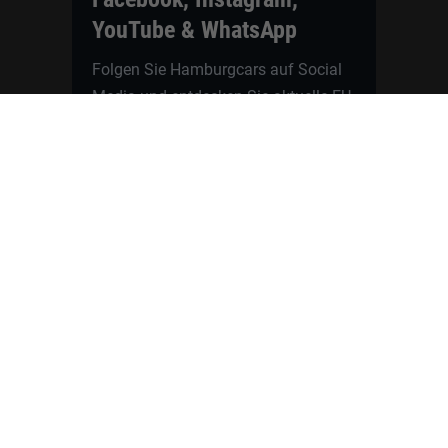
YouTube & WhatsApp
Folgen Sie Hamburgcars auf Social
Media und entdecken Sie aktuelle EU-
Neuwagen, Reimport Fahrzeuge,
Lagerfahrzeuge, Werkbestellungen,
Elektroautos, Hybridfahrzeuge,
Fahrzeugvorstellungen,
Kundenfahrzeuge, Bewertungen und
neue Angebote rund um VW, Skoda,
Toyota, Nissan, Renault, Dacia,
CUPRA und viele weitere Marken.
Startseite
Fahrzeuge finden
Neuwagen Konfigurator
Reimport
Ratgeber
Finanzierung
Kontakt