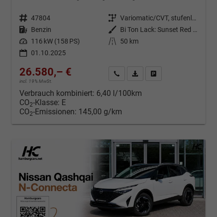
Fahrzeugnr.
47804
Getriebe
Variomatic/CVT, stufenlos
Kraftstoff
Benzin
Außenfarbe
Bi Ton Lack: Sunset Red (NBV) mit Dachfarbe Black Metallic (Z11)
Leistung
116 kW (158 PS)
Kilometerstand
50 km
01.10.2025
26.580,– €
Kontakt & Angebot anfordern
PDF-Datei, Fahrzeugexposé d
Fahrzeug merken/Expo
incl. 19% MwSt.
Verbrauch kombiniert:
6,40 l/100km
CO
-Klasse:
E
2
CO
-Emissionen:
145,00 g/km
2