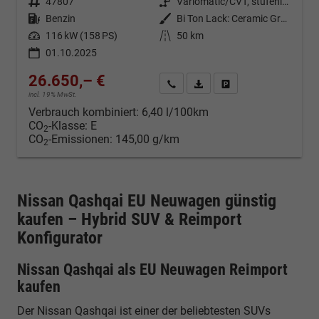
Fahrzeugnr.
47807
Getriebe
Variomatic/CVT, stufenlos
Kraftstoff
Benzin
Außenfarbe
Bi Ton Lack: Ceramic Grey (KBY) mit Dachfarbe Black Metallic (Z11)
Leistung
116 kW (158 PS)
Kilometerstand
50 km
01.10.2025
26.650,– €
Kontakt & Angebot anfordern
PDF-Datei, Fahrzeugexposé d
Fahrzeug merken/Expo
incl. 19% MwSt.
Verbrauch kombiniert:
6,40 l/100km
CO
-Klasse:
E
2
CO
-Emissionen:
145,00 g/km
2
Nissan Qashqai EU Neuwagen günstig
kaufen – Hybrid SUV & Reimport
Konfigurator
Nissan Qashqai als EU Neuwagen Reimport
kaufen
Der Nissan Qashqai ist einer der beliebtesten SUVs