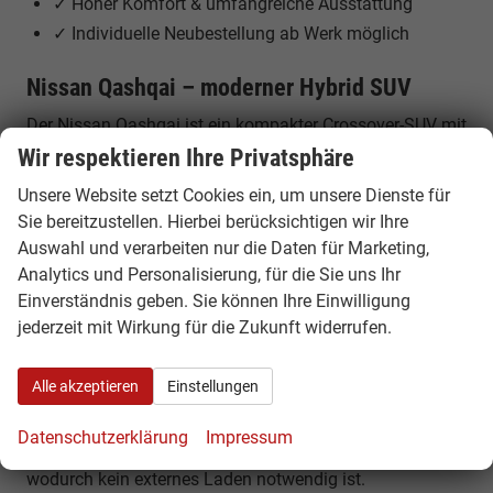
✓ Hoher Komfort & umfangreiche Ausstattung
✓ Individuelle Neubestellung ab Werk möglich
Nissan Qashqai – moderner Hybrid SUV
Der Nissan Qashqai ist ein kompakter Crossover-SUV mit
modernem Design, innovativer Technik und hoher
Wir respektieren Ihre Privatsphäre
Alltagstauglichkeit. Er kombiniert die Vorteile eines SUVs
Unsere Website setzt Cookies ein, um unsere Dienste für
mit effizientem Fahrverhalten und komfortabler
Sie bereitzustellen. Hierbei berücksichtigen wir Ihre
Ausstattung.
Auswahl und verarbeiten nur die Daten für Marketing,
Analytics und Personalisierung, für die Sie uns Ihr
Motoren, Leistung & Hybrid-Technologie
Einverständnis geben. Sie können Ihre Einwilligung
Der Nissan Qashqai ist als Mild-Hybrid und mit
jederzeit mit Wirkung für die Zukunft widerrufen.
innovativer e-POWER Hybrid-Technologie erhältlich. Die
e-POWER Variante bietet bis zu ca. 205 PS und sorgt für
Alle akzeptieren
Einstellungen
ein elektrisches Fahrgefühl, da die Räder ausschließlich
vom Elektromotor angetrieben werden. Gleichzeitig
Datenschutzerklärung
Impressum
übernimmt ein Benzinmotor die Stromerzeugung,
wodurch kein externes Laden notwendig ist.