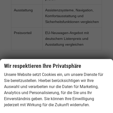
Ausstattung
Assistenzsysteme, Navigation,
Komfortausstattung und
Sicherheitsfunktionen vergleichen
Preisvorteil
EU-Neuwagen-Angebot mit
deutschem Listenpreis und
Ausstattung vergleichen
Mehr Informationen finden Sie im
Hamburgcars
Wir respektieren Ihre Privatsphäre
Ratgeber für EU-Neuwagen & Elektroauto-
Förderung
.
Unsere Website setzt Cookies ein, um unsere Dienste für
Sie bereitzustellen. Hierbei berücksichtigen wir Ihre
Auswahl und verarbeiten nur die Daten für Marketing,
Standort Hamburg & Beratung
Analytics und Personalisierung, für die Sie uns Ihr
Einverständnis geben. Sie können Ihre Einwilligung
Hamburgcars betreut Kunden aus Hamburg,
jederzeit mit Wirkung für die Zukunft widerrufen.
Schleswig-Holstein, Niedersachsen und ganz