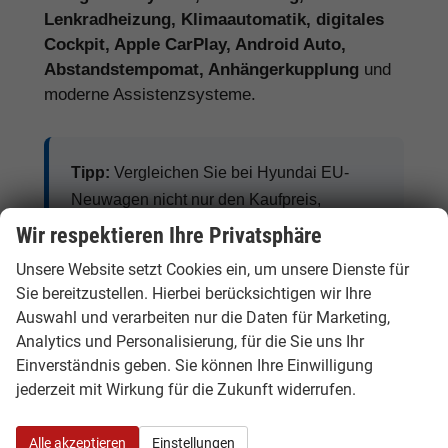
Lenkradheizung, Klimaautomatik, digitales
Cockpit, Apple CarPlay, Android Auto,
Abstandstempomat, Anhängerkupplung
und
moderne Assistenzsysteme.
Tipp:
Vergleichen Sie bei Hyundai EU-
Neuwagen nicht nur den Kaufpreis,
sondern auch Ausstattung, Lieferzeit,
Wir respektieren Ihre Privatsphäre
Garantieumfang und mögliche
Unsere Website setzt Cookies ein, um unsere Dienste für
Zusatzkosten. So erkennen Sie den
Sie bereitzustellen. Hierbei berücksichtigen wir Ihre
tatsächlichen Preisvorteil.
Auswahl und verarbeiten nur die Daten für Marketing,
Analytics und Personalisierung, für die Sie uns Ihr
Einverständnis geben. Sie können Ihre Einwilligung
jederzeit mit Wirkung für die Zukunft widerrufen.
Hyundai Benziner, Hybrid, Plug-in-
Hybrid und Elektro
Alle akzeptieren
Einstellungen