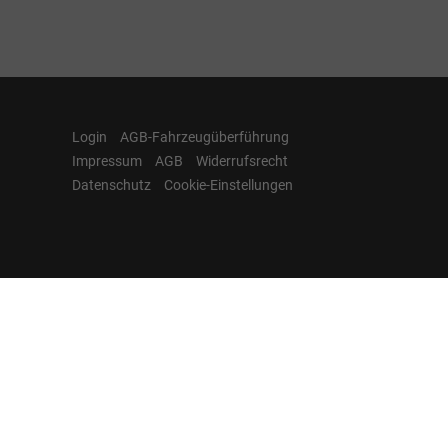
Login
AGB-Fahrzeugüberführung
Impressum
AGB
Widerrufsrecht
Datenschutz
Cookie-Einstellungen
Hamburgcars auf
Facebook, Instagram,
YouTube & WhatsApp