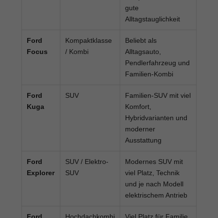
gute
Alltagstauglichkeit
Ford
Kompaktklasse
Beliebt als
Focus
/ Kombi
Alltagsauto,
Pendlerfahrzeug und
Familien-Kombi
Ford
SUV
Familien-SUV mit viel
Kuga
Komfort,
Hybridvarianten und
moderner
Ausstattung
Ford
SUV / Elektro-
Modernes SUV mit
Explorer
SUV
viel Platz, Technik
und je nach Modell
elektrischem Antrieb
Ford
Hochdachkombi
Viel Platz für Familie,