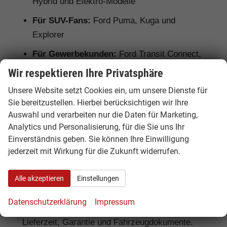
Hybrid und Elektro-Modelle
Für SUV-Fans:
Ford Puma, Kuga und
Explorer
Für Gewerbekunden:
Ford Transit Connect,
Transit Custom und Ranger
Wir respektieren Ihre Privatsphäre
Unsere Website setzt Cookies ein, um unsere Dienste für
Sie bereitzustellen. Hierbei berücksichtigen wir Ihre
Ausstattung, Lieferzeit und
Auswahl und verarbeiten nur die Daten für Marketing,
Unterschiede bei Ford EU-Neuwagen
Analytics und Personalisierung, für die Sie uns Ihr
Einverständnis geben. Sie können Ihre Einwilligung
Bei einem Ford EU-Neuwagen kann die
jederzeit mit Wirkung für die Zukunft widerrufen.
Serienausstattung je nach Herkunftsland vom
deutschen Modell abweichen. Deshalb lohnt
Alle akzeptieren
Einstellungen
sich ein genauer Vergleich. Hamburgcars achtet
für Sie auf wichtige Details wie Motorisierung,
Datenschutzerklärung
Impressum
Getriebe, Ausstattungslinie, Assistenzsysteme,
Lieferzeit, Garantie und Fahrzeugdokumente.