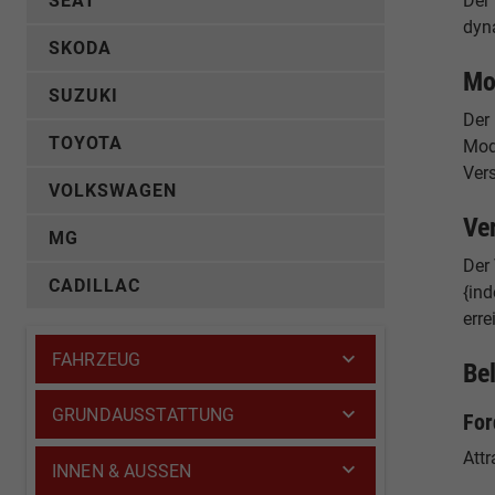
SEAT
Der
dyn
SKODA
Mo
SUZUKI
Der
TOYOTA
Mode
Ver
VOLKSWAGEN
Ve
MG
Der 
CADILLAC
{ind
erre
FAHRZEUG
Be
GRUNDAUSSTATTUNG
For
Attr
INNEN & AUSSEN