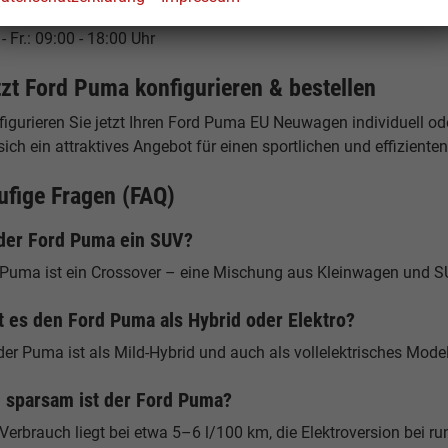
nungszeiten:
- Fr.: 09:00 - 18:00 Uhr
tzt Ford Puma konfigurieren & bestellen
igurieren Sie jetzt Ihren Ford Puma EU Neuwagen individuell od
sich ein attraktives Angebot für einen sportlichen und effiziente
ufige Fragen (FAQ)
 der Ford Puma ein SUV?
 Puma ist ein Crossover – eine Mischung aus Kleinwagen und S
t es den Ford Puma als Hybrid oder Elektro?
der Puma ist als Mild-Hybrid und auch als vollelektrisches Modell
 sparsam ist der Ford Puma?
 Verbrauch liegt bei etwa 5–6 l/100 km, die Elektroversion bei