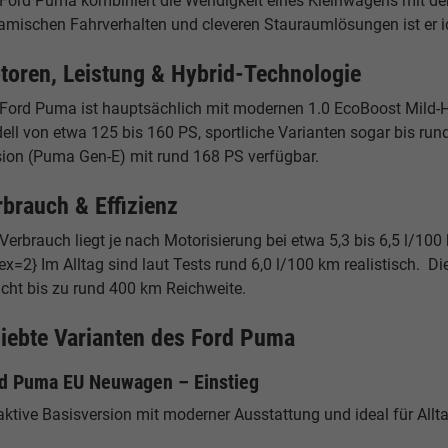
 Ford Puma kombiniert die Wendigkeit eines Kleinwagens mit der
amischen Fahrverhalten und cleveren Stauraumlösungen ist er ide
toren, Leistung & Hybrid-Technologie
 Ford Puma ist hauptsächlich mit modernen 1.0 EcoBoost Mild-Hy
ll von etwa 125 bis 160 PS, sportliche Varianten sogar bis rund
sion (Puma Gen-E) mit rund 168 PS verfügbar.
rbrauch & Effizienz
Verbrauch liegt je nach Motorisierung bei etwa 5,3 bis 6,5 l/100
ex=2} Im Alltag sind laut Tests rund 6,0 l/100 km realistisch.
icht bis zu rund 400 km Reichweite.
liebte Varianten des Ford Puma
d Puma EU Neuwagen – Einstieg
aktive Basisversion mit moderner Ausstattung und ideal für Allt