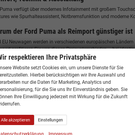
 Puma verfügt über modernes Infotainment mit großem Touchscre
tures wie Spurhalteassistent, Notbremsfunktion und moderne Kon
rum der Ford Puma als Reimport günstiger ist
d EU Neuwagen werden in verschiedenen europäischen Ländern z
port profitieren Sie von diesen Preisunterschieden – bei identis
ir respektieren Ihre Privatsphäre
andort Hamburg – Ihr Ansprechpartner
nsere Website setzt Cookies ein, um unsere Dienste für Sie
burgCars
ereitzustellen. Hierbei berücksichtigen wir Ihre Auswahl und
elstücken 19
erarbeiten nur die Daten für Marketing, Analytics und
53 Hamburg
ersonalisierung, für die Sie uns Ihr Einverständnis geben. Sie
tschland
önnen Ihre Einwilligung jederzeit mit Wirkung für die Zukunft
iderrufen.
fon: +49 40 500 977 29 - 0
: +49 40 500 977 29 - 49
Alle akzeptieren
Einstellungen
ail: info@hamburgcars.net
atenschutzerklärung
Impressum