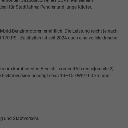
 erhöhten Sitzposition eines SUVs. Mit seinem
al für Stadtfahrer, Pendler und junge Käufer.
brid-Benzinmotoren erhältlich. Die Leistung reicht je nach
 170 PS. Zusätzlich ist seit 2024 auch eine vollelektrische
 km im kombinierten Bereich. :contentReference[oaicite:2]
 Die Elektroversion benötigt etwa 13–15 kWh/100 km und
ag und Stadtverkehr.