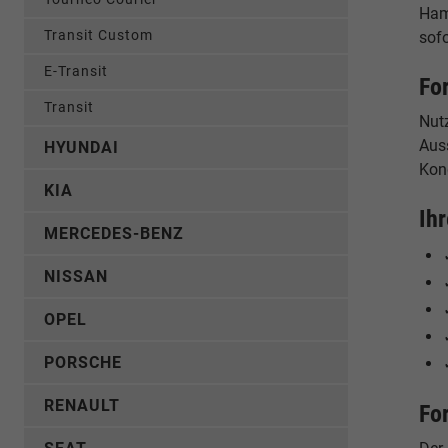
Ham
Transit Custom
sof
E-Transit
Fo
Transit
Nut
Auss
HYUNDAI
Kon
KIA
Ih
MERCEDES-BENZ
NISSAN
OPEL
PORSCHE
RENAULT
Fo