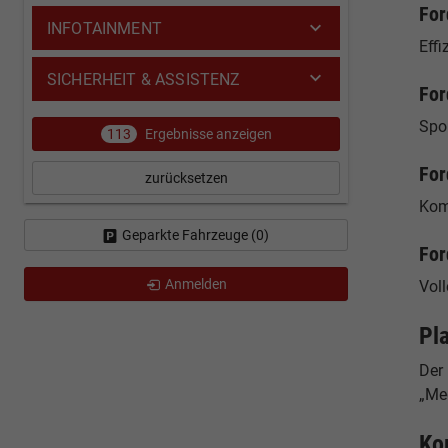
For
INFOTAINMENT
Effi
SICHERHEIT & ASSISTENZ
For
Spo
113
Ergebnisse anzeigen
For
zurücksetzen
Kom
Geparkte Fahrzeuge (
0
)
For
Anmelden
Voll
Pl
Der
„Meg
Ko