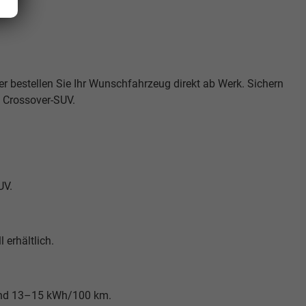
er bestellen Sie Ihr Wunschfahrzeug direkt ab Werk. Sichern
n Crossover-SUV.
UV.
 erhältlich.
 rund 13–15 kWh/100 km.