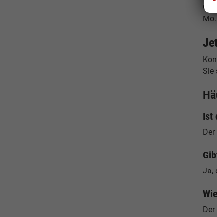
Öff
Mo. 
Je
Konf
Sie 
Hä
Ist
Der
Gib
Ja, 
Wie
Der