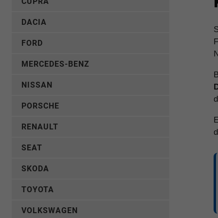
CUPRA
DACIA
S
F
FORD
N
MERCEDES-BENZ
B
NISSAN
D
d
PORSCHE
E
RENAULT
d
SEAT
SKODA
TOYOTA
VOLKSWAGEN