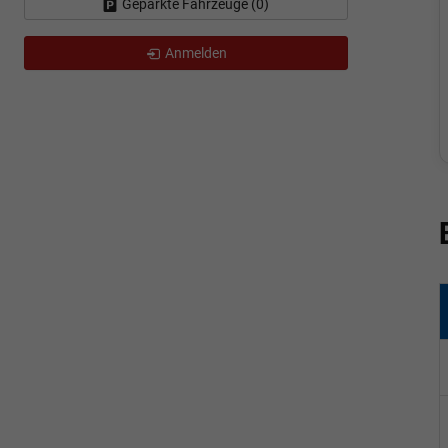
Geparkte Fahrzeuge (
0
)
Anmelden