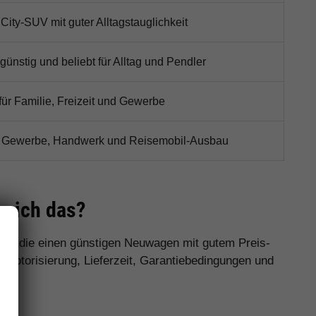
ity-SUV mit guter Alltagstauglichkeit
 günstig und beliebt für Alltag und Pendler
 für Familie, Freizeit und Gewerbe
ür Gewerbe, Handwerk und Reisemobil-Ausbau
 sich das?
fer, die einen günstigen Neuwagen mit gutem Preis-
 Motorisierung, Lieferzeit, Garantiebedingungen und