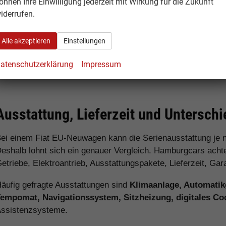
önnen Ihre Einwilligung jederzeit mit Wirkung für die Zukunft
iderrufen.
Für Familien:
Fiat 600, Fiat 500X, Fiat Tipo, Fiat Doblò
Für Pendler:
Fiat Panda, Fiat Tipo, Fiat 600
Alle akzeptieren
Einstellungen
Für Elektroauto-Interessenten:
Fiat 500 Elektro und Fiat
atenschutzerklärung
Impressum
Für Gewerbekunden:
Fiat Doblò, Fiat Scudo und Fiat Du
Ausstattung, Lieferzeit und Untersch
ei einem Fiat EU-Neuwagen kann die Serienausstattung je 
eshalb lohnt sich ein genauer Vergleich. Hamburgcars achtet
etriebe, Elektroantrieb, Ausstattungspakete, Lieferzeit, G
äufig gefragte Ausstattungen sind
Klimaanlage, Automatikg
empomat, Navigationssystem, Sitzheizung, digitales Co
ssistenzsysteme.