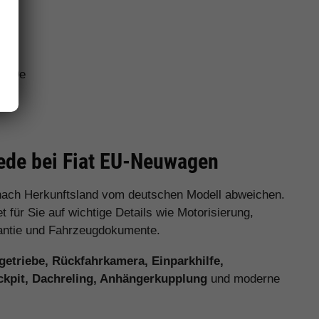
 600e
cato
iede bei Fiat EU-Neuwagen
nach Herkunftsland vom deutschen Modell abweichen.
 für Sie auf wichtige Details wie Motorisierung,
arantie und Fahrzeugdokumente.
etriebe, Rückfahrkamera, Einparkhilfe,
ckpit, Dachreling, Anhängerkupplung
und moderne