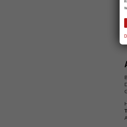
k
w
D
B
D
G
H
T
A