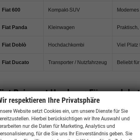
Fiat 600
Kompakt-SUV
Modernes C
Fiat Panda
Kleinwagen
Praktisch,
Fiat Doblò
Hochdachkombi
Viel Platz
Fiat Ducato
Transporter / Nutzfahrzeug
Beliebt f
Fiat Reimport Hamburg: Für wen lohnt
ir respektieren Ihre Privatsphäre
Ein
Fiat Reimport in Hamburg
lohnt sich besonders für Käu
nsere Website setzt Cookies ein, um unsere Dienste für Sie
eistungs-Verhältnis suchen. Hamburgcars prüft Ausstattung,
ereitzustellen. Hierbei berücksichtigen wir Ihre Auswahl und
ahrzeugdetails transparent vor dem Kauf.
erarbeiten nur die Daten für Marketing, Analytics und
ersonalisierung, für die Sie uns Ihr Einverständnis geben. Sie
Für Stadtfahrer:
Fiat 500, Fiat 500 Elektro, Fiat Panda